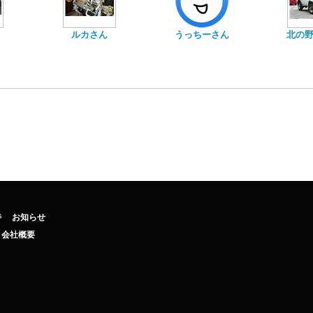
ルカさん
うっちーさん
北の
待
お知らせ
会社概要