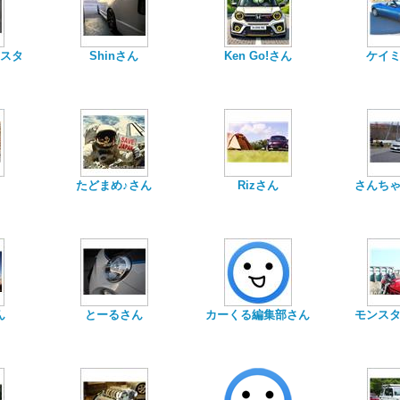
スタ
Shinさん
Ken Go!さん
ケイ
たどまめ♪さん
Rizさん
さんち
ん
とーるさん
カーくる編集部さん
モンス