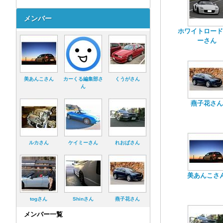
メンバー
ホワイトロード
ーさん
美あんこさん
カーくる編集部さ
くうがさん
ん
燕子花さん
ルカさん
ケイミーさん
れおぱさん
美あんこさ
togさん
Shinさん
燕子花さん
メンバー一覧