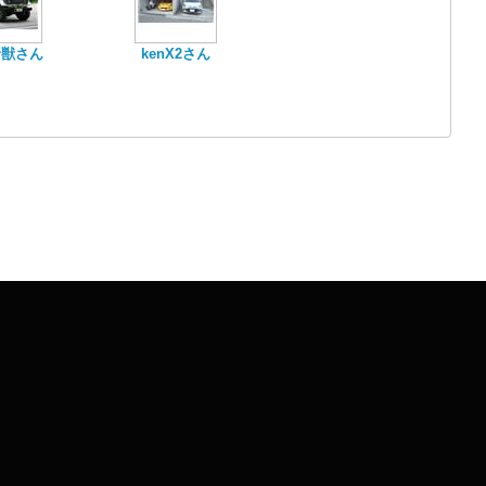
野獣さん
kenX2さん