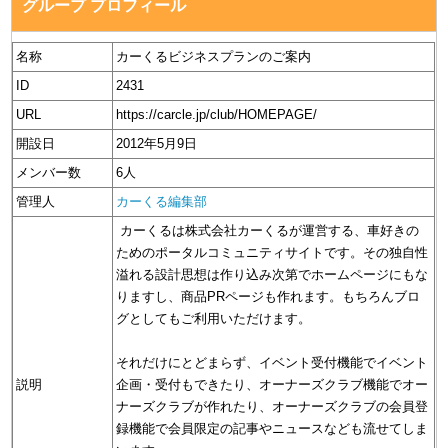
グループ プロフィール
名称
カーくるビジネスプランのご案内
ID
2431
URL
https://carcle.jp/club/HOMEPAGE/
開設日
2012年5月9日
メンバー数
6人
管理人
カーくる編集部
カーくるは株式会社カーくるが運営する、車好きの
ためのポータルコミュニティサイトです。その独自性
溢れる設計思想は作り込み次第でホームページにもな
りますし、商品PRページも作れます。もちろんブロ
グとしてもご利用いただけます。
それだけにとどまらず、イベント受付機能でイベント
説明
企画・受付もできたり、オーナーズクラブ機能でオー
ナーズクラブが作れたり、オーナーズクラブの会員登
録機能で会員限定の記事やニュースなども流せてしま