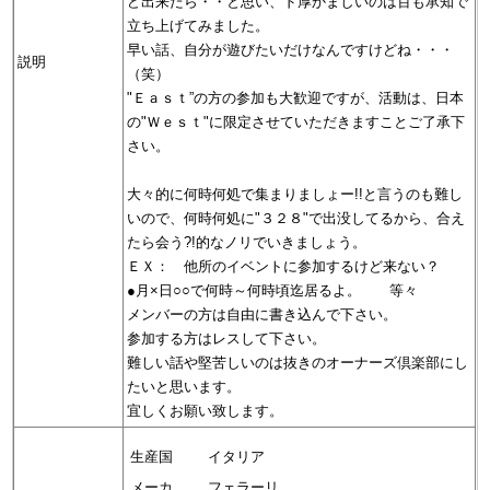
ど出来たら・・と思い、ド厚かましいのは百も承知で
立ち上げてみました。
早い話、自分が遊びたいだけなんですけどね・・・
説明
（笑）
"Ｅａｓｔ”の方の参加も大歓迎ですが、活動は、日本
の"Ｗｅｓｔ"に限定させていただきますことご了承下
さい。
大々的に何時何処で集まりましょー!!と言うのも難し
いので、何時何処に"３２８"で出没してるから、合え
たら会う?!的なノリでいきましょう。
ＥＸ： 他所のイベントに参加するけど来ない？
●月×日○○で何時～何時頃迄居るよ。 等々
メンバーの方は自由に書き込んで下さい。
参加する方はレスして下さい。
難しい話や堅苦しいのは抜きのオーナーズ倶楽部にし
たいと思います。
宜しくお願い致します。
生産国
イタリア
メーカ
フェラーリ