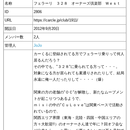
名称
フェラーリ ３２８ オーナーズ倶楽部 Ｗｅｓｔ
ID
2806
URL
https://carcle.jp/club/1911/
開設日
2012年9月20日
メンバー数
2人
管理人
JoJo
カーくるに登録されてる方でフェラーリ乗りって何人
居るんだろう？
その中でも、"３２８"に乗られてる方って・・・。
対象になる方が居られても素通りされたりして、結局
永遠に俺一人だったりして・・・・（爆）
関東の方の老舗の"ＯＣ"が解散し、新たなムーブメン
トが起こりつつあるようで、
ｍｉｘｉの中の"ＣｕＬｏｖｅ"は関東ベースで活動さ
れているので、
関西エリア界隈（東海・北陸・四国・中国エリアの
方々大歓迎!!）のオーナーさん達で年に？回オフ会な