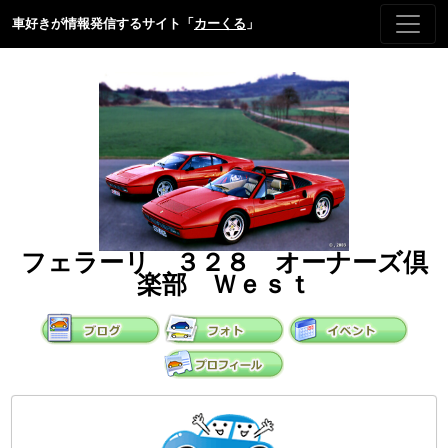
車好きが情報発信するサイト「
カーくる
」
フェラーリ ３２８ オーナーズ倶
楽部 Ｗｅｓｔ