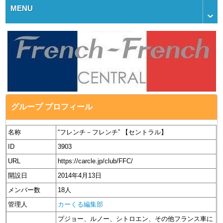
MENU
グループ プロフィール
名称
“フレンチ－フレンチ” 【セントラル】
ID
3903
URL
https://carcle.jp/club/FFC/
開設日
2014年4月13日
メンバー数
18人
管理人
カーくる編集部
プジョー、ルノー、シトロエン、その他フランス車に