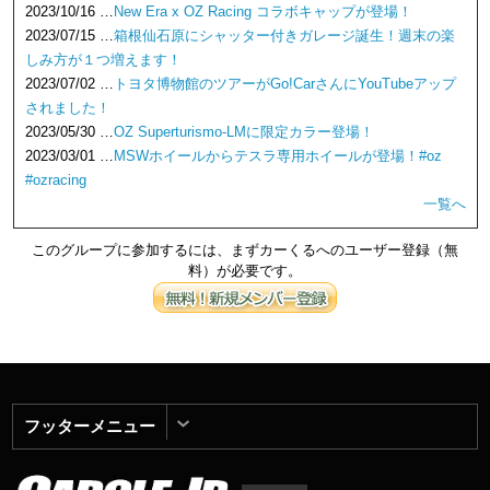
2023/10/16 …
New Era x OZ Racing コラボキャップが登場！
2023/07/15 …
箱根仙石原にシャッター付きガレージ誕生！週末の楽
しみ方が１つ増えます！
2023/07/02 …
トヨタ博物館のツアーがGo!CarさんにYouTubeアップ
されました！
2023/05/30 …
OZ Superturismo-LMに限定カラー登場！
2023/03/01 …
MSWホイールからテスラ専用ホイールが登場！#oz
#ozracing
一覧へ
このグループに参加するには、まずカーくるへのユーザー登録（無
料）が必要です。
フッターメニュー