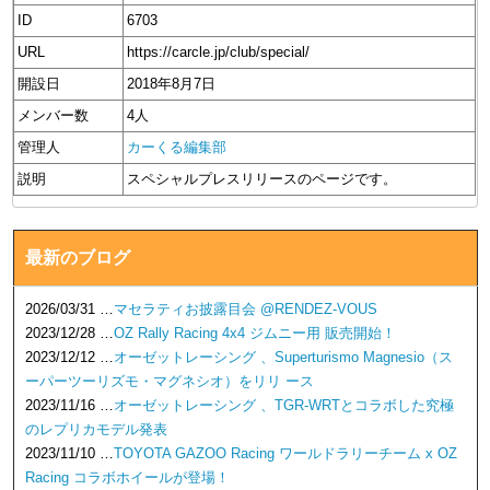
ID
6703
URL
https://carcle.jp/club/special/
開設日
2018年8月7日
メンバー数
4人
管理人
カーくる編集部
説明
スペシャルプレスリリースのページです。
最新のブログ
2026/03/31 …
マセラティお披露目会 @RENDEZ-VOUS
2023/12/28 …
OZ Rally Racing 4x4 ジムニー用 販売開始！
2023/12/12 …
オーゼットレーシング 、Superturismo Magnesio（ス
ーパーツーリズモ・マグネシオ）をリリ ース
2023/11/16 …
オーゼットレーシング 、TGR-WRTとコラボした究極
のレプリカモデル発表
2023/11/10 …
TOYOTA GAZOO Racing ワールドラリーチーム x OZ
Racing コラボホイールが登場！