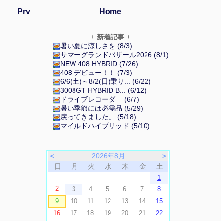
Prv
Home
+ 新着記事 +
暑い夏に涼しさを (8/3)
サマーグランドバザール2026 (8/1)
NEW 408 HYBRID (7/26)
408 デビュー！！ (7/3)
6/6(土)～8/2(日)乗り... (6/22)
3008GT HYBRID B... (6/12)
ドライブレコーダ― (6/7)
暑い季節には必需品 (5/29)
戻ってきました。 (5/18)
マイルドハイブリッド (5/10)
＜
2026年8月
＞
日
月
火
水
木
金
土
1
2
3
4
5
6
7
8
9
10
11
12
13
14
15
16
17
18
19
20
21
22