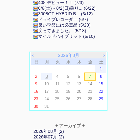
408 デビュー！！ (7/3)
6/6(土)～8/2(日)乗り... (6/22)
3008GT HYBRID B... (6/12)
ドライブレコーダ― (6/7)
暑い季節には必需品 (5/29)
戻ってきました。 (5/18)
マイルドハイブリッド (5/10)
＜
2026年8月
＞
日
月
火
水
木
金
土
1
2
3
4
5
6
7
8
9
10
11
12
13
14
15
16
17
18
19
20
21
22
23
24
25
26
27
28
29
30
31
+ アーカイブ +
2026年08月 (2)
2026年07月 (2)