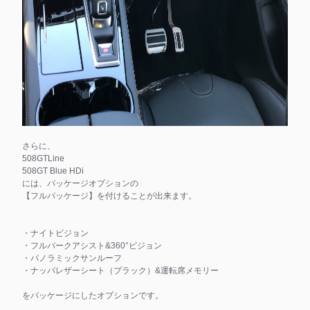
さらに、
508GTLine
508GT Blue HDi
には、パッケージオプションの
【フルパッケージ】を付けることが出来ます。
・ナイトビジョン
・フルパークアシスト&360°ビジョン
・パノラミックサンルーフ
・ナッパレザーシート（ブラック）&運転席メモリー
をパッケージにしたオプションです。