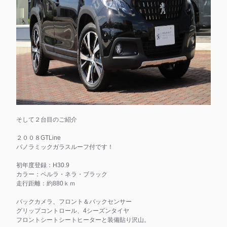
そして２台目のご紹介
２００８GTLine
パノラミックガラスルーフ付です！
初年度登録：H30.9
カラー：ペルラ・ネラ・ブラック
走行距離：約880ｋｍ
バックカメラ、フロント＆バックセンサー
グリップコントロール、4シーズンタイヤ
フロントシートシートヒーターと装備貼り沢山。