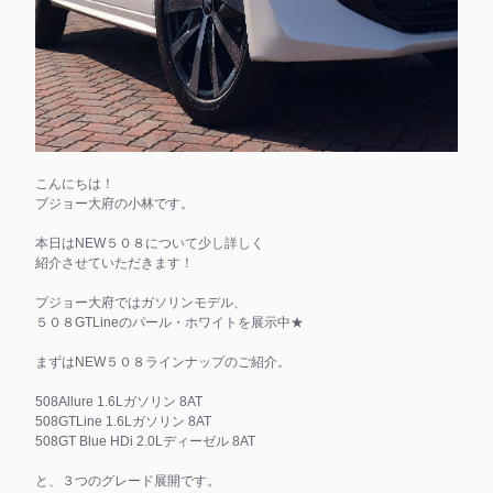
こんにちは！
プジョー大府の小林です。
本日はNEW５０８について少し詳しく
紹介させていただきます！
プジョー大府ではガソリンモデル、
５０８GTLineのパール・ホワイトを展示中★
まずはNEW５０８ラインナップのご紹介。
508Allure 1.6Lガソリン 8AT
508GTLine 1.6Lガソリン 8AT
508GT Blue HDi 2.0Lディーゼル 8AT
と、３つのグレード展開です。