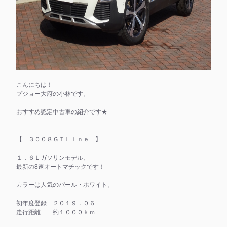
こんにちは！
プジョー大府の小林です。
おすすめ認定中古車の紹介です★
【 ３００８ＧＴＬｉｎｅ 】
１．６Ｌガソリンモデル、
最新の8速オートマチックです！
カラーは人気のパール・ホワイト。
初年度登録 ２０１９．０６
走行距離 約１０００ｋｍ