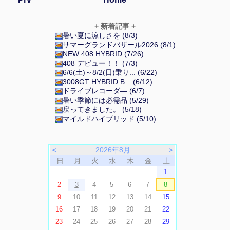
+ 新着記事 +
暑い夏に涼しさを (8/3)
サマーグランドバザール2026 (8/1)
NEW 408 HYBRID (7/26)
408 デビュー！！ (7/3)
6/6(土)～8/2(日)乗り... (6/22)
3008GT HYBRID B... (6/12)
ドライブレコーダ― (6/7)
暑い季節には必需品 (5/29)
戻ってきました。 (5/18)
マイルドハイブリッド (5/10)
＜
2026年8月
＞
日
月
火
水
木
金
土
1
2
3
4
5
6
7
8
9
10
11
12
13
14
15
16
17
18
19
20
21
22
23
24
25
26
27
28
29