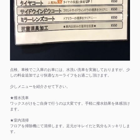
点検、車検でご入庫のお車には、水洗い洗車を実施しておりますが、少
しの料金追加でより快適なカーライフをお過ごし頂けます。
少しメニューを紹介させて下さい。
★撥水洗車
ワックスがけをご自身で行うのは大変です。手軽に撥水効果を体感頂け
ます。
★室内清掃
フロアを掃除機にて清掃します。足元がキレイだと気分もスッキリしま
す。