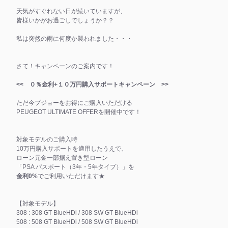
天気がすぐれない日が続いていますが、
皆様いかがお過ごしでしょうか？？
私は突然の雨に何度か襲われました・・・
さて！キャンペーンのご案内です！
<< ０％金利+１０万円購入サポートキャンペーン >>
ただ今プジョーをお得にご購入いただける
PEUGEOT ULTIMATE OFFERを開催中です！
対象モデルのご購入時
10万円購入サポートを適用したうえで、
ローン元金一部据え置き型ローン
「PSA パスポート（3年・5年タイプ）」を
金利0%
でご利用いただけます★
【対象モデル】
308 : 308 GT BlueHDi / 308 SW GT BlueHDi
508 : 508 GT BlueHDi / 508 SW GT BlueHDi