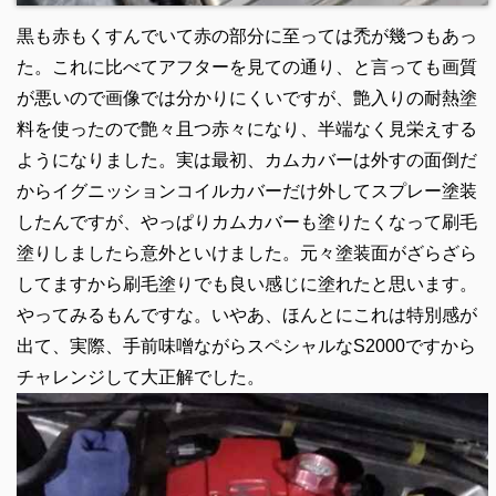
黒も赤もくすんでいて赤の部分に至っては禿が幾つもあっ
た。これに比べてアフターを見ての通り、と言っても画質
が悪いので画像では分かりにくいですが、艶入りの耐熱塗
料を使ったので艶々且つ赤々になり、半端なく見栄えする
ようになりました。実は最初、カムカバーは外すの面倒だ
からイグニッションコイルカバーだけ外してスプレー塗装
したんですが、やっぱりカムカバーも塗りたくなって刷毛
塗りしましたら意外といけました。元々塗装面がざらざら
してますから刷毛塗りでも良い感じに塗れたと思います。
やってみるもんですな。いやあ、ほんとにこれは特別感が
出て、実際、手前味噌ながらスペシャルなS2000ですから
チャレンジして大正解でした。