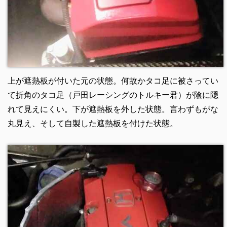
上が遮熱板が付いた元の状態。何故かタコ足に被さってい
て折角のタコ足（戸田レーシングのトルキー君）が陰に隠
れて見えにくい。下が遮熱板を外した状態。言わずもがな
丸見え、そして自製した遮熱板を付けた状態。