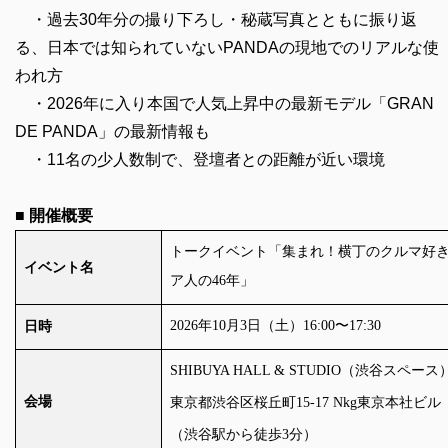
・過去30年分の撮り下ろし・秘蔵写真とともに振り返
る、日本では知られていないPANDAの現地でのリアルな使
われ方
・2026年に入り本国で人気上昇中の最新モデル「GRAN
DE PANDA」の最新情報も
・11名の少人数制で、登壇者との距離が近い環境
■ 開催概要
トークイベント「集まれ！横丁のクルマ
イベント名
ア人の
46
年」
2026
年
10
月
3
日（土）
16:00
〜
17:30
日時
SHIBUYA HALL & STUDIO
（渋谷スペース
会場
東京都渋谷区桜丘町
15-17 Nkg
東京本社ビル
（渋谷駅から徒歩
3
分）