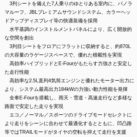
3列シートを備えた7人乗りのゆとりある室内に、パノラ
マルーフ、JBLプレミアムサウンドシステム、カラーヘッ
ドアップディスプレイ等の快適装備を採用
水平基調のインストルメントパネルにより、広く開放的
な空間を創出
3列目シートをフロアにフラットに収納すると、約870L
の大容量のラゲージスペースで、優れた積載性を実現
高効率ハイブリッドとE-Fourがもたらす力強さと安定し
た走行性能
高効率な2.5L直列4気筒エンジンと優れたモーター出力に
より、システム最高出力184kWの力強い動力性能を発揮
全車E-Fourを搭載し、雨天・雪道・高速走行など多様な
路面で安定した走りを実現
エコ／ノーマル／スポーツのドライブモードセレクトに
より走りをシーンに合わせて最適化するとともに、凹凸路
等ではTRAILモードがタイヤの空転を抑えて走行を支援