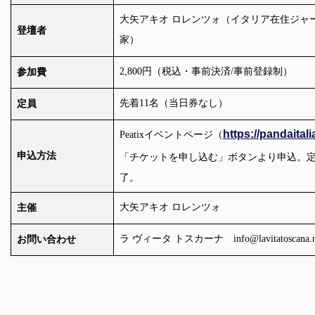
大矢アキオ ロレンツォ（イタリア在住ジャ
登壇者
家）
2,800
円（税込・事前決済
/
事前登録制）
参加費
先着
11
名（当日券なし）
定員
https://pandaital
Peatix
イベントページ（
申込方法
「チケットを申し込む」ボタンより申込。
了。
大矢アキオ ロレンツォ
主催
ラ ヴィータ トスカーナ
info@lavitatoscana.
お問い合わせ