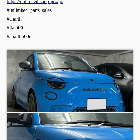
https://unlimited.shop-pro.jp/
#unlimited_parts_sales
#anarth
#fiat500
#abarth500e