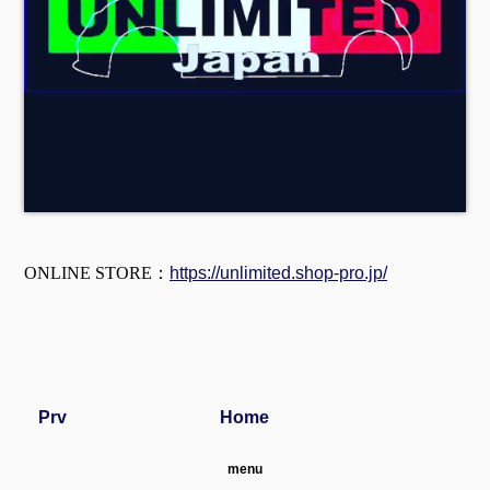
ONLINE STORE：
https://unlimited.shop-pro.jp/
Prv
Home
menu