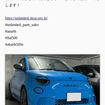
します！
https://unlimited.shop-pro.jp/
#unlimited_parts_sales
#anarth
#fiat500
#abarth500e