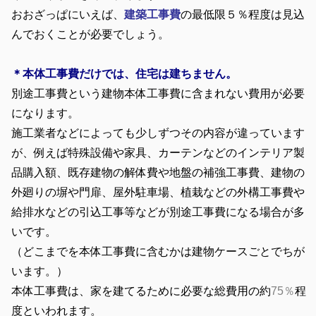
おおざっぱにいえば、
建築工事費
の最低限５％程度は見込
んでおくことが必要でしょう。
＊本体工事費だけでは、住宅は建ちません。
別途工事費という建物本体工事費に含まれない費用が必要
になります。
施工業者などによっても少しずつその内容が違っています
が、例えば特殊設備や家具、カーテンなどのインテリア製
品購入額、既存建物の解体費や地盤の補強工事費、建物の
外廻りの塀や門扉、屋外駐車場、植栽などの外構工事費や
給排水などの引込工事等などが別途工事費になる場合が多
いです。
（どこまでを本体工事費に含むかは建物ケースごとでちが
います。）
本体工事費は、家を建てるために必要な総費用の約
75％
程
度といわれます。