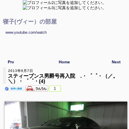
寝子(ヴィー）の部屋
www.youtube.com/watch
Prv
Home
Next
2013年9月7日
スティーブンス男爵号再入院 .・゜゜・（／。
＼）・゜゜・(4)
1