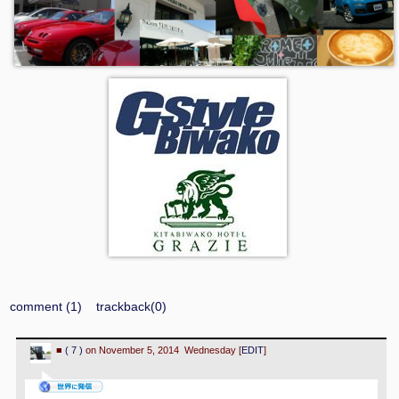
comment (1)
trackback(0)
■
( 7 )
on November 5, 2014 Wednesday [
EDIT
]