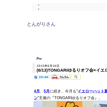
とんがりさん
Prv
2015年6月16日
(6/13)TONGARIゆるりオフ会×
71
4月
、
5月
に続き、今月も”
イエローハット
ン
”主催の『TONGARIゆるりオフ会』。