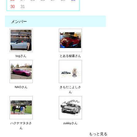
30
31
メンバー
togさん
とある秘書さん
NAOさん
きもだこよしさ
ん
ハクナマタタさ
zukkyさん
ん
もっと見る