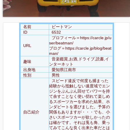
名前
ビートマン
ID
6532
プロフィール＝https://carcle.jp/u
ser/beatman/
URL
ブログ＝https://carcle.jp/blog/beat
man/
音楽鑑賞,お酒,ドライブ,読書,イ
趣味
ンターネット
出身地
愛知県江南市
性別
男性
スピード違反で何度も捕まった
経験から抵触しない速度域でエン
ジンをぶんぶん回せてパワーを持
て余すことなく使い切れて楽しめ
るスポーツカーを求めた結果、ホ
ンダビートを選びました。予算の
自己紹介
関係もありますが・・・でも、小
さいスポーツカーが欲しかったの
は確かです。それは兎も角、乗っ
てみてこんな良く出来た車だとは