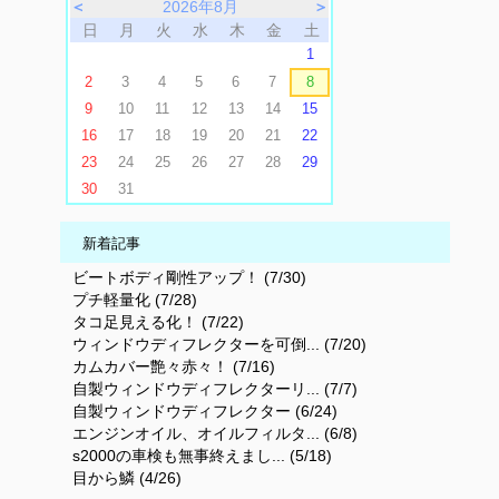
＜
2026年8月
＞
日
月
火
水
木
金
土
1
2
3
4
5
6
7
8
9
10
11
12
13
14
15
16
17
18
19
20
21
22
23
24
25
26
27
28
29
30
31
新着記事
ビートボディ剛性アップ！ (7/30)
プチ軽量化 (7/28)
タコ足見える化！ (7/22)
ウィンドウディフレクターを可倒... (7/20)
カムカバー艶々赤々！ (7/16)
自製ウィンドウディフレクターリ... (7/7)
自製ウィンドウディフレクター (6/24)
エンジンオイル、オイルフィルタ... (6/8)
s2000の車検も無事終えまし... (5/18)
目から鱗 (4/26)