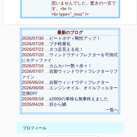
思いませんでした。驚きの一言で
す。<br />
<br type="_moz" />
最新のブログ
2026/07/30 …
ビートボディ剛性アップ！
2026/07/28 …
プチ軽量化
2026/07/22 …
タコ足見える化！
2026/07/20 …
ウィンドウディフレクターを可倒式
にモディファイ
2026/07/16 …
カムカバー艶々赤々！
2026/07/07 …
自製ウィンドウディフレクターリフ
ァイン
2026/06/24 …
自製ウィンドウディフレクター
2026/06/08 …
エンジンオイル、オイルフィルター
交換DIY
2026/05/18 …
s2000の車検も無事終えました
2026/04/26 …
目から鱗
一覧へ
プロフィール