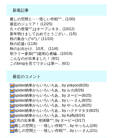
新着記事
癒しの空間と‥‥怪しい作戦^^... (1/30)
最近のジュリア！ (12/25)
久々の登場^^;はオープンネタ... (10/12)
新年明けましておめでとうござい... (1/5)
秋の集合＼(^o^)／ (11/10)
秋の応援♪ (11/6)
秋のお出かけ、10月。 (11/4)
初ラリー参加(^^)超初心者編... (10/19)
こんなのが出来ました！ (9/1)
このbrogを見てワタシは第一... (6/1)
最近のコメント
spider納車からいろいろあ... by yokyon(8/26)
spider納車からいろいろあ... by ルカ(8/26)
spider納車からいろいろあ... by ヌーピー(8/25)
spider納車からいろいろあ... by い～さん(8/25)
spider納車からいろいろあ... by やっちん(8/25)
spider納車からいろいろあ... by ハクナマタタ(8/25)
spider納車からいろいろあ... by Kaffy(8/24)
2月の出来事、初体験^^; by ヌーピー(3/17)
癒しの空間と‥‥怪しい作戦^^... by やっちん(2/6)
癒しの空間と‥‥怪しい作戦^^... by い～さん(2/1)