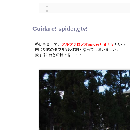
Guidare! spider,gtv!
勢いあまって、
アルファロメオspiderとｇｔｖ
という
同じ型式のダブル916体制となってしまいました。
愛する2台との日々を・・・