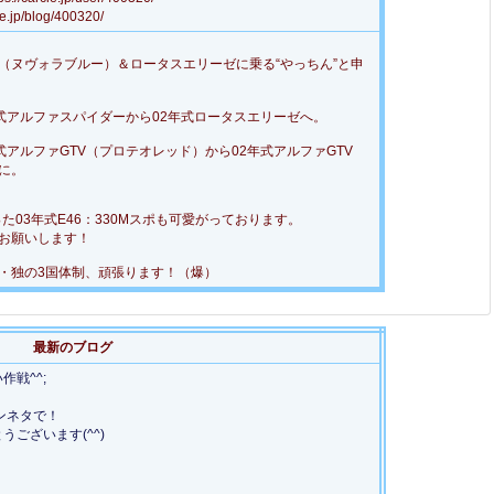
.jp/blog/400320/
V（ヌヴォラブルー）＆ロータスエリーゼに乗る“やっちん”と申
7年式アルファスパイダーから02年式ロータスエリーゼへ。
9年式アルファGTV（プロテオレッド）から02年式アルファGTV
に。
った03年式E46：330Mスポも可愛がっております。
お願いします！
・独の3国体制、頑張ります！（爆）
最新のブログ
戦^^;
ンネタで！
ございます(^^)