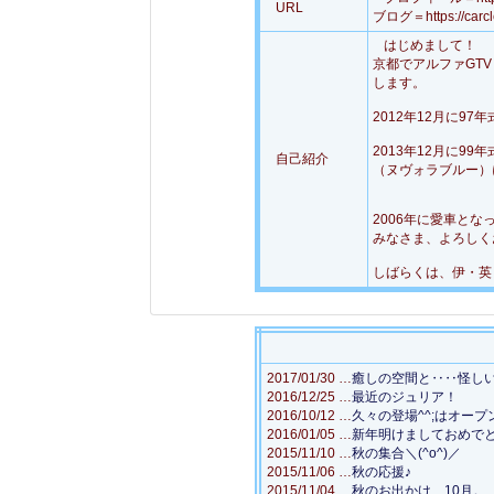
URL
ブログ＝https://carcle
はじめまして！
京都でアルファGT
します。
2012年12月に9
2013年12月に9
自己紹介
（ヌヴォラブルー）
2006年に愛車とな
みなさま、よろしく
しばらくは、伊・英
2017/01/30 …
癒しの空間と‥‥怪しい作
2016/12/25 …
最近のジュリア！
2016/10/12 …
久々の登場^^;はオープ
2016/01/05 …
新年明けましておめでとう
2015/11/10 …
秋の集合＼(^o^)／
2015/11/06 …
秋の応援♪
2015/11/04 …
秋のお出かけ、10月。