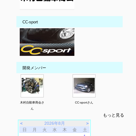
CC-sport
開発メンバー
木村自動車商会さ
CC-sportさん
ん
もっと見る
＜
2026年8月
＞
日
月
火
水
木
金
土