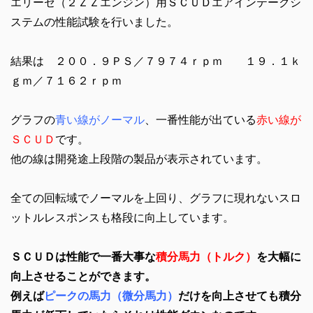
エリーゼ（２ＺＺエンジン）用ＳＣＵＤエアインテークシ
ステムの性能試験を行いました。
結果は ２００．９ＰＳ／７９７４ｒｐｍ １９．１ｋ
ｇｍ／７１６２ｒｐｍ
グラフの
青い線がノーマル
、一番性能が出ている
赤い線が
ＳＣＵＤ
です。
他の線は開発途上段階の製品が表示されています。
全ての回転域でノーマルを上回り、グラフに現れないスロ
ットルレスポンスも格段に向上しています。
ＳＣＵＤは性能で一番大事な
積分馬力（トルク）
を大幅に
向上させることができます。
例えば
ピークの馬力（微分馬力）
だけを向上させても積分