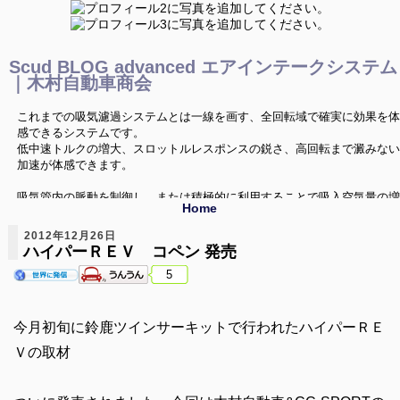
Scud BLOG advanced エアインテークシステム
｜木村自動車商会
これまでの吸気濾過システムとは一線を画す、全回転域で確実に効果を体
感できるシステムです。
低中速トルクの増大、スロットルレスポンスの鋭さ、高回転まで澱みない
加速が体感できます。
吸気管内の脈動を制御し、または積極的に利用することで吸入空気量の増
Home
大を可能にした画期的なシステムで、これまで常識と思われていた性能向
上手法を根本的に覆す製品です。
2012年12月26日
ハイパーＲＥＶ コペン 発売
5
今月初旬に鈴鹿ツインサーキットで行われたハイパーＲＥ
Ｖの取材