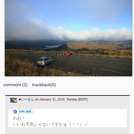
comment (2)
trackback(0)
■
いーさん
on January 11, 2015 Sunday [
EDIT
]
わお！
いいお天気じゃないですかぁ（＾＾）／