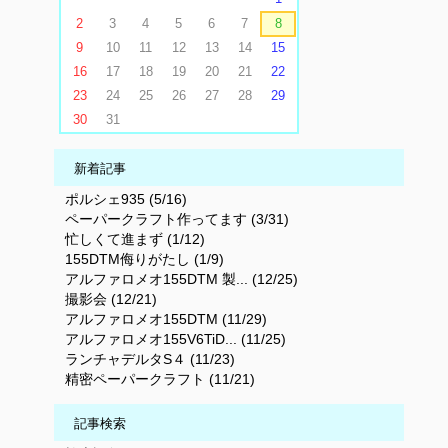
2
3
4
5
6
7
8
9
10
11
12
13
14
15
16
17
18
19
20
21
22
23
24
25
26
27
28
29
30
31
新着記事
ポルシェ935 (5/16)
ペーパークラフト作ってます (3/31)
忙しくて進まず (1/12)
155DTM侮りがたし (1/9)
アルファロメオ155DTM 製... (12/25)
撮影会 (12/21)
アルファロメオ155DTM (11/29)
アルファロメオ155V6TiD... (11/25)
ランチャデルタS４ (11/23)
精密ペーパークラフト (11/21)
記事検索