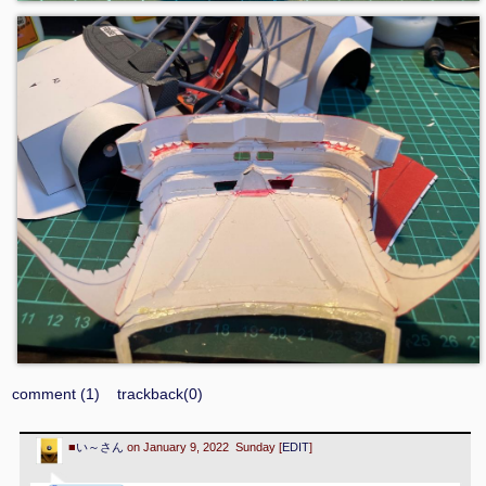
comment (1)
trackback(0)
■
い～さん
on January 9, 2022 Sunday [
EDIT
]