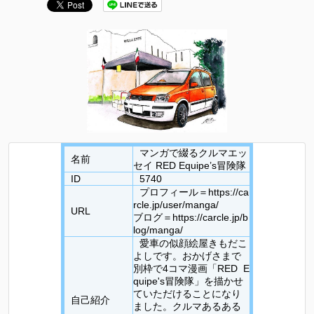
マンガで綴るクルマエッ
名前
セイ RED Equipe’s冒険隊
ID
5740
プロフィール＝https://ca
rcle.jp/user/manga/
URL
ブログ＝https://carcle.jp/b
log/manga/
愛車の似顔絵屋きもだこ
よしです。おかげさまで
別枠で4コマ漫画「RED E
quipe's冒険隊」を描かせ
ていただけることになり
自己紹介
ました。クルマあるある