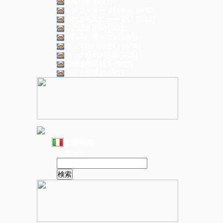
超過料金 (7/15)
ミラフィオーリ顛末記 (6/30)
失敗ぶらんにゅーでい (6/16)
鉛の錬金術師 (5/31)
自転車に乗って♪ (5/15)
言ってはいけない (4/30)
バックto the昭和 (4/15)
原油価格の行方 (3/31)
The ご当地物 (3/15)
記事検索
検索語句