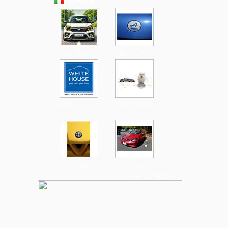
カーとも
Ken Go!さん
水玉のドラグさん
ホワイトハウスグ
きもだこよしさん
ループさん
い～さんさん
siriusさん
もっと見る