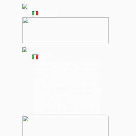
カテゴリ
タグ
欧州車
ミラフィオーリ
フランス車
フェラーリ
ポルシェ
アバルト
オ
ートモービルカウンシル
旧車
フィ
アット
プジョー
シトロエン
テス
ラ
ホンダ
BMW
イタリア車
FBM
ランボルギーニ
スーパーカー
外車
クラシックカー
アルファロメオ
E
V
クルマ
ヒストリックカー
クリス
マス
ドライブ
カーくる
正月
軽自
動車
フレンチブルーミーティング