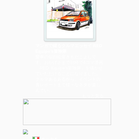
マンガで綴るクルマエッセイ RED
Equipe’s冒険隊
愛車の似顔絵屋きもだこよしで
す。おかげさまで別枠で4コマ漫画
「RED Equipe's冒険隊」を描かせ
ていただけることになりました。
クルマあるあるから、イベントの
裏レポートまで様々なネタが楽し
んでい...
もっと見る