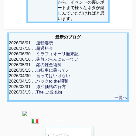
から、イベントの裏レポ
ートまで様々なネタが楽
しんでいただければと思
います。
最新のブログ
2026/08/01 …
運転姿勢
2026/07/15 …
超過料金
2026/06/30 …
ミラフィオーリ顛末記
2026/06/16 …
失敗ぶらんにゅーでい
2026/05/31 …
鉛の錬金術師
2026/05/15 …
自転車に乗って♪
2026/04/30 …
言ってはいけない
2026/04/15 …
バックto the昭和
2026/03/31 …
原油価格の行方
2026/03/15 …
The ご当地物
一覧へ
プロフィール