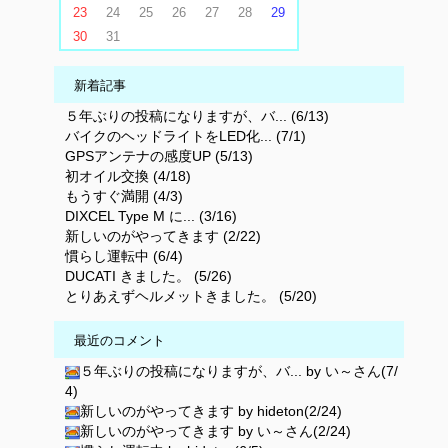
23
24
25
26
27
28
29
30
31
新着記事
５年ぶりの投稿になりますが、バ... (6/13)
バイクのヘッドライトをLED化... (7/1)
GPSアンテナの感度UP (5/13)
初オイル交換 (4/18)
もうすぐ満開 (4/3)
DIXCEL Type M に... (3/16)
新しいのがやってきます (2/22)
慣らし運転中 (6/4)
DUCATI きました。 (5/26)
とりあえずヘルメットきました。 (5/20)
最近のコメント
５年ぶりの投稿になりますが、バ... by い～さん(7/
4)
新しいのがやってきます by hideton(2/24)
新しいのがやってきます by い～さん(2/24)