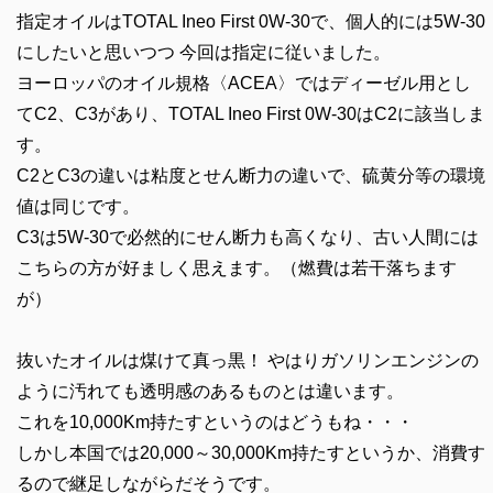
指定オイルはTOTAL Ineo First 0W-30で、個人的には5W-30
にしたいと思いつつ 今回は指定に従いました。
ヨーロッパのオイル規格〈ACEA〉ではディーゼル用とし
てC2、C3があり、TOTAL Ineo First 0W-30はC2に該当しま
す。
C2とC3の違いは粘度とせん断力の違いで、硫黄分等の環境
値は同じです。
C3は5W-30で必然的にせん断力も高くなり、古い人間には
こちらの方が好ましく思えます。（燃費は若干落ちます
が）
抜いたオイルは煤けて真っ黒！ やはりガソリンエンジンの
ように汚れても透明感のあるものとは違います。
これを10,000Km持たすというのはどうもね・・・
しかし本国では20,000～30,000Km持たすというか、消費す
るので継足しながらだそうです。