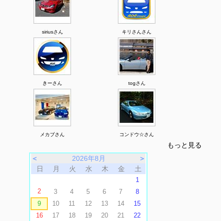
siriusさん
キリさんさん
きーさん
togさん
メカブさん
コンドウ☆さん
もっと見る
＜
2026年8月
＞
日
月
火
水
木
金
土
1
2
3
4
5
6
7
8
9
10
11
12
13
14
15
16
17
18
19
20
21
22