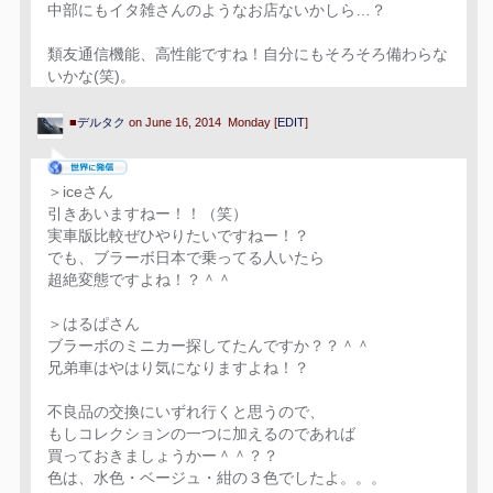
中部にもイタ雑さんのようなお店ないかしら…？
類友通信機能、高性能ですね！自分にもそろそろ備わらな
いかな(笑)。
■
デルタク
on June 16, 2014 Monday [
EDIT
]
＞iceさん
引きあいますねー！！（笑）
実車版比較ぜひやりたいですねー！？
でも、ブラーボ日本で乗ってる人いたら
超絶変態ですよね！？＾＾
＞はるぱさん
ブラーボのミニカー探してたんですか？？＾＾
兄弟車はやはり気になりますよね！？
不良品の交換にいずれ行くと思うので、
もしコレクションの一つに加えるのであれば
買っておきましょうかー＾＾？？
色は、水色・ベージュ・紺の３色でしたよ。。。