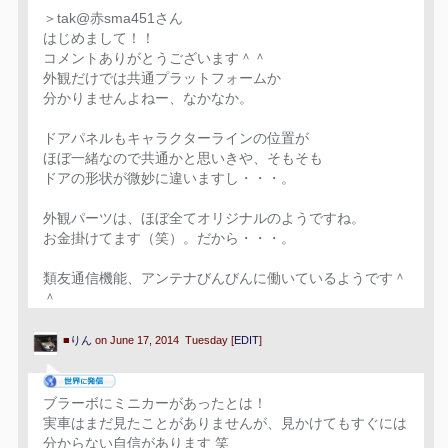
＞tak@赤sma451さん
はじめまして！！
コメントありがとうございます＾＾
外観だけでは共通プラットフォームか
分かりませんよねー、なかなか。
ドアパネルもキャラクターラインの位置が
ほぼ一緒なので共通かと思いきや、そもそも
ドアの形状が微妙に違いますし・・・。
外観パーツは、ほぼ全てオリジナルのようですね。
お金掛けてます（笑）。だから・・・。
類友通信機能、アンテナびんびんに働いているようです＾
＾
■
りん
on June 17, 2014 Tuesday [
EDIT
]
ブラーボにミニカーがあったとは！
実車はまだ見たことがありませんが、見かけてもすぐには
分からない自信があります 笑