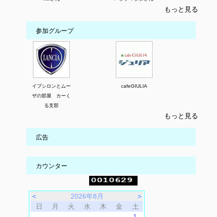
もっと見る
参加グループ
イプシロンとムー
cafeGIULIA
ザの部屋 カーく
る支部
もっと見る
広告
カウンター
＜
2026年8月
＞
日
月
火
水
木
金
土
1