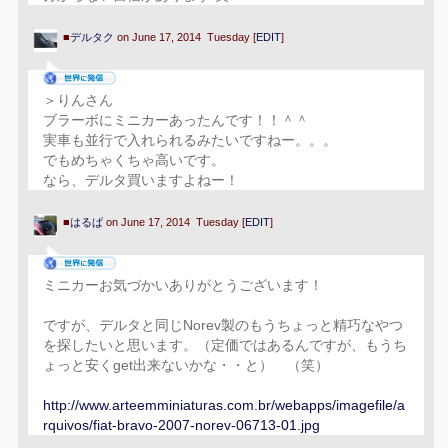
■
デルタク
on June 17, 2014 Tuesday [
EDIT
]
＞りんさん
ブラーボにミニカーあったんです！！＾＾
実車も並行で入れられるみたいですねー。。。
でもめちゃくちゃ高いです。
なら、デルタ買いますよねー！
■
はるぱ
on June 17, 2014 Tuesday [
EDIT
]
ミニカーお気づかいありがとうございます！
ですが、デルタと同じNorev製のもうちょっと精巧なやつ
を探したいと思います。（定価ではあるんですが、もうち
ょっと安くget出来ないかな・・と） （笑）
http://www.arteemminiaturas.com.br/webapps/imagefile/a
rquivos/fiat-bravo-2007-norev-06713-01.jpg