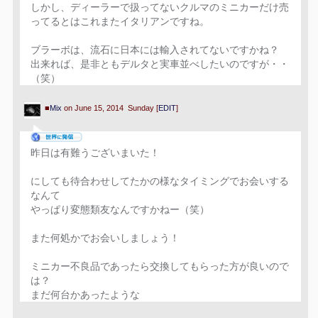
しかし、ディーラーで扱ってないクルマのミニカーだけ売
ってるとはこれまたイタリアンですね。
ブラーボは、流石に日本には輸入されてないですかね？
出来れば、是非ともデルタと実車並べしたいのですが・・
（笑）
■
Mix
on June 15, 2014 Sunday [
EDIT
]
昨日は有難うございまいた！
にしても待合わせしてたかの様なタイミングでお会いする
なんて
やっぱり変態類友なんですかねー（笑）
また何処かでお会いしましょう！
ミニカー不良品であったら交換してもらった方が良いので
は？
まだ何台かあったような