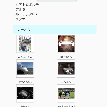
クアトロポルテ
デルタ
ルーテシアRS
ラグナ
カーとも
んどん。さん
BF-44さん
yokyonさん
りんさん
Mixさん
ハクナマタタさん