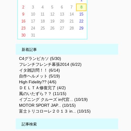
2
3
4
5
6
7
8
9
10
11
12
13
14
15
16
17
18
19
20
21
22
23
24
25
26
27
28
29
30
31
新着記事
C4グランピカソ (5/30)
フレンチフレンチ幕張2014 (6/22)
イタ雑訪問！！ (6/14)
自作ヘルメット (5/19)
High Fidelity?? (4/6)
ＤＥＬＴＡ修復完了 (4/2)
風のいたずら？？ (11/15)
イブニング クルーズ in代官... (10/19)
MOTOR SPORT JAP... (10/15)
富士トリコローレ２０１３ in... (10/15)
記事検索