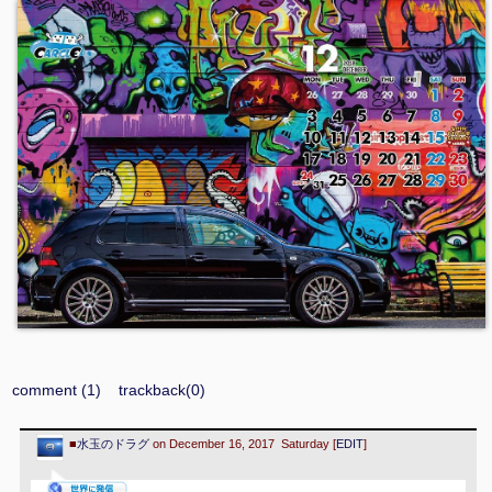
comment (1)
trackback(0)
■
水玉のドラグ
on December 16, 2017 Saturday [
EDIT
]