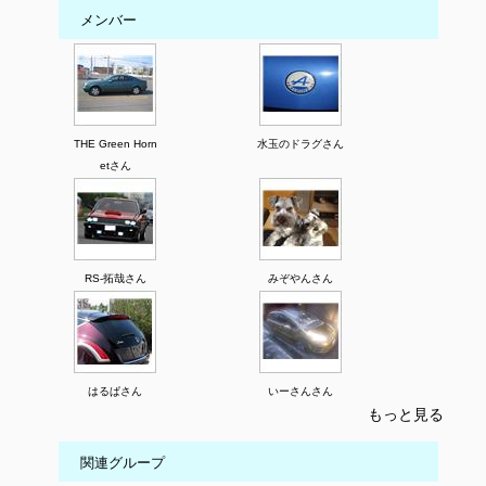
メンバー
THE Green Horn
水玉のドラグさん
etさん
RS-拓哉さん
みぞやんさん
はるぱさん
いーさんさん
もっと見る
関連グループ