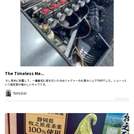
The Timeless Me...
少し早めに到着して、一番最初に目を引いたのはジャグァーの６連ヨシムラTMRでした。シューっと
いう給気音が懐かしいキャブです。...
torozizi
2026/07/07