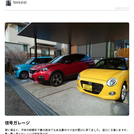
torozizi
2026/07/05
信号ガレージ
家に帰ると、子供の同級生で妻の呑友でもある妻のママ友が遊びに来てました。 並びこそ違いますが、
青・黄・赤とガレージで信号並びが...