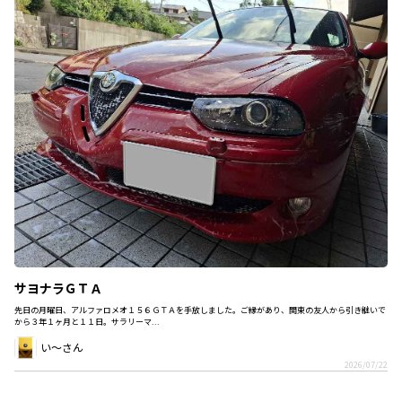
サヨナラＧＴＡ
先日の月曜日、アルファロメオ１５６ＧＴＡを手放しました。ご縁があり、関東の友人から引き継いで
から３年１ヶ月と１１日。サラリーマ...
い～さん
2026/07/22