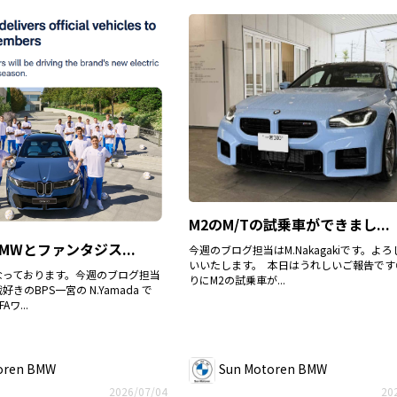
M2のM/Tの試乗車ができまし...
MWとファンタジス...
今週のブログ担当はM.Nakagakiです。よ
いいたします。 本日はうれしいご報告です
なっております。今週のブログ担当
りにM2の試乗車が...
きのBPS一宮の N.Yamada で
ワ...
oren BMW
Sun Motoren BMW
2026/07/04
20