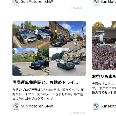
Sun Motoren BMW
Sun Mot
2026/04/17
お祭りも車
国際運転免許証と、お勧めドライ...
今週のブログは、B
す。 私ごとで
今週のブログ担当はG.Sekidoです。暖かくなり、絶
稲沢市で催される国
好のドライブシーズンに入ってきましたね。私が担
当の前々回のブログで、イギ...
Sun Motoren BMW
Sun Mot
2026/03/28