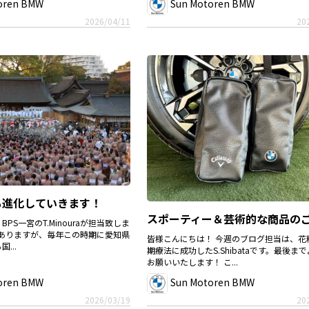
oren BMW
Sun Motoren BMW
2026/04/11
20
も進化していきます！
スポーティー＆芸術的な商品のご.
PS一宮のT.Minouraが担当致しま
はありますが、毎年この時期に愛知県
皆様こんにちは！ 今週のブログ担当は、花
...
期療法に成功したS.Shibataです。最後ま
お願いいたします！ こ...
oren BMW
Sun Motoren BMW
2026/03/19
20