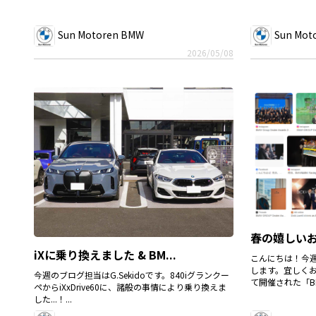
Sun Motoren BMW
Sun Mot
2026/05/08
春の嬉しい
iXに乗り換えました & BM...
こんにちは！今週の
します。宜しくお
今週のブログ担当はG.Sekidoです。840iグランクー
て開催された「BMW
ペからiXxDrive60に、諸般の事情により乗り換えま
した...！...