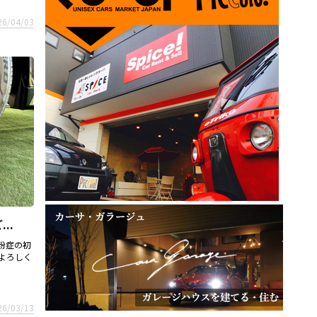
26/04/03
..
粉症の初
でよろしく
26/03/13