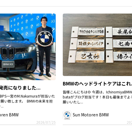
BMWのヘッドライトケアはこれ..
発売になりました...
皆様こんにちは🌻 今週は、IchinomiyaBMWの
PS一宮のM.Nakamuraが担当いた
bataがブログ担当です！本日も最後までよ
願い致します。 BMWの未来を担
願いいたし...
..
oren BMW
Sun Motoren BMW
2026/07/25
20