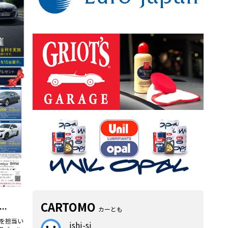
CARTOMO
..
カーとも
グを担当い
ishi-si