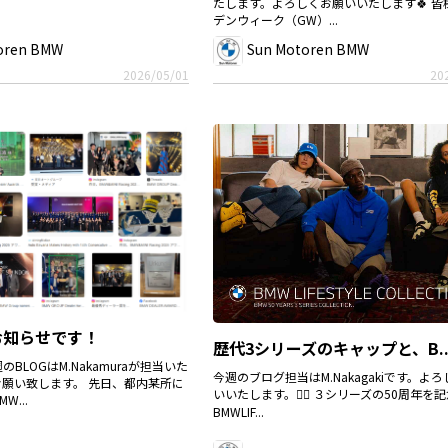
たします。よろしくお願いいたします🍀 皆
デンウィーク（GW）...
oren BMW
Sun Motoren BMW
2026/05/01
20
お知らせです！
歴代3シリーズのキャップと、B..
BLOGはM.Nakamuraが担当いた
今週のブログ担当はM.Nakagakiです。よ
願い致します。 先日、都内某所に
いいたします。🙇‍♀️ ３シリーズの50周年を
...
BMWLIF...