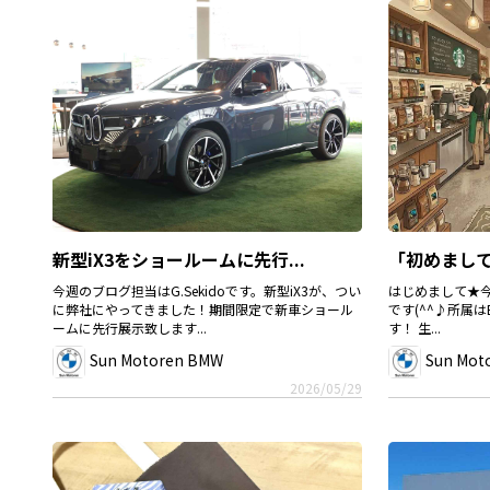
「初めまして
新型iX3をショールームに先行...
はじめまして★今年
今週のブログ担当はG.Sekidoです。新型iX3が、つい
です(^^♪所属はBM
に弊社にやってきました！期間限定で新車ショール
す！ 生...
ームに先行展示致します...
Sun Motoren BMW
Sun Mot
2026/05/29