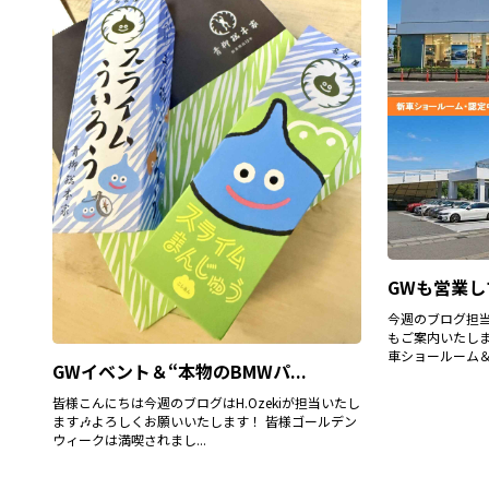
GWも営業して
今週のブログ担当は
もご案内いたし
車ショールーム＆B
GWイベント＆“本物のBMWパ...
皆様こんにちは今週のブログはH.Ozekiが担当いたし
ます🎶よろしくお願いいたします！ 皆様ゴールデン
ウィークは満喫されまし...