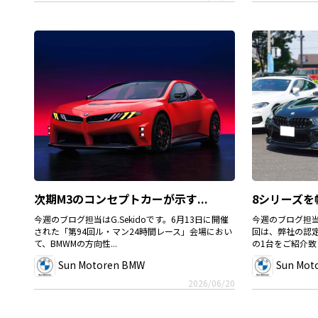
次期M3のコンセプトカーが示す...
8シリーズを
今週のブログ担当はG.Sekidoです。6月13日に開催
今週のブログ担当は
された「第94回ル・マン24時間レース」会場におい
回は、弊社の認
て、BMWMの方向性...
の1台をご紹介致し
Sun Motoren BMW
Sun Mot
2026/06/20