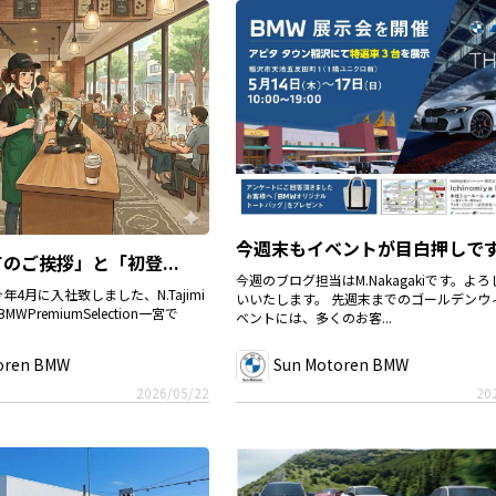
今週末もイベントが目白押しです.
のご挨拶」と「初登...
今週のブログ担当はM.Nakagakiです。よ
4月に入社致しました、N.Tajimi
いいたします。 先週末までのゴールデンウ
WPremiumSelection一宮で
ベントには、多くのお客...
oren BMW
Sun Motoren BMW
2026/05/22
20