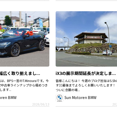
幅広く取り揃えまし...
iX3の展示期間延長が決定しま...
、BPS一宮のT.Minouraです。今
皆様こんにちは！ 今週のブログ担当はS.Shib
定中古車ラインナップから極めつき
す🙋‍♀️最後までよろしくお願いいたします！
ます...
ついに念願の場...
oren BMW
Sun Motoren BMW
2026/06/13
20