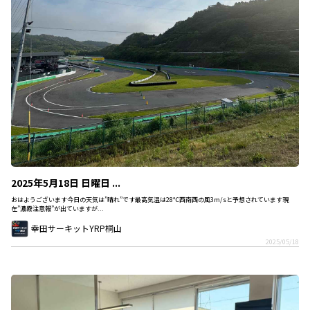
2025年5月18日 日曜日 ...
おはようございます今日の天気は”晴れ”です最高気温は28℃西南西の風3m/sと予想されています現
在”濃霧注意報”が出ていますが...
幸田サーキットYRP桐山
2025/05/18