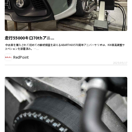
走行55000キロ70thアニ...
中古車を購入されて初めての継続検査を迎えるABARTH69570周年アニバーサリオは、KW車高調整サ
スペションを装着済み。…...
RedPoint
2025/05/17