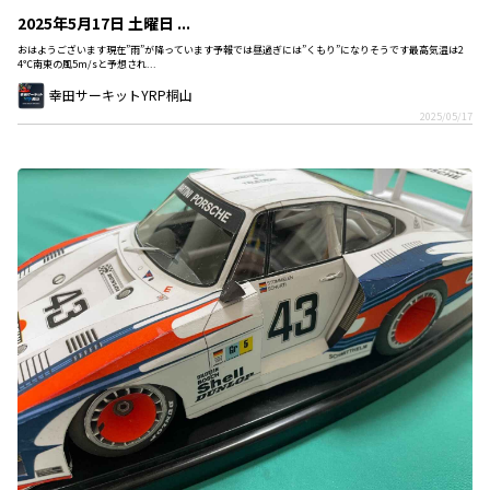
2025年5月17日 土曜日 ...
おはようございます現在”雨”が降っています予報では昼過ぎには”くもり”になりそうです最高気温は2
4℃南東の風5m/sと予想され...
幸田サーキットYRP桐山
2025/05/17