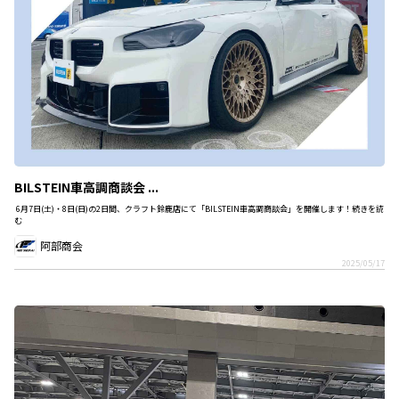
BILSTEIN車高調商談会 ...
6月7日(土)・8日(日)の2日間、クラフト鈴鹿店にて「BILSTEIN車高調商談会」を開催します！続きを読
む
阿部商会
2025/05/17