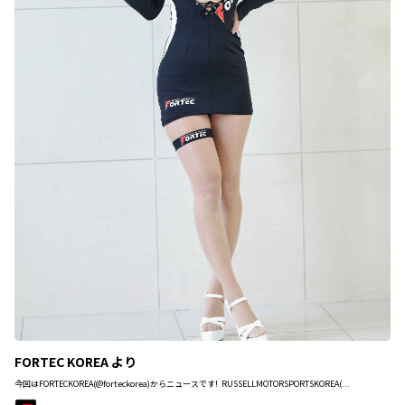
FORTEC KOREA より
今回はFORTECKOREA(@forteckorea)からニュースです! RUSSELLMOTORSPORTSKOREA(...