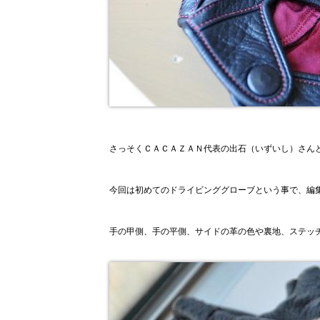
さっそくＣＡＣＡＺＡＮ代表の出石（いずいし）さん
今回は初めてのドライビンググローブという事で、編
手の甲側、手の平側、サイドの革の色や裏地、ステッ