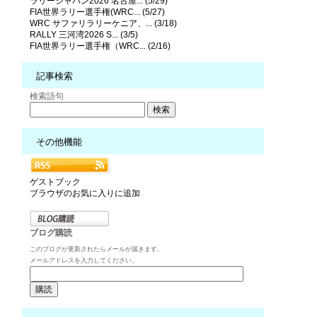
ラリージャパン2026 名古屋... (5/29)
FIA世界ラリー選手権(WRC... (5/27)
WRC サファリラリーケニア、... (3/18)
RALLY 三河湾2026 S... (3/5)
FIA世界ラリー選手権（WRC... (2/16)
記事検索
検索語句
その他機能
ゲストブック
ブラウザのお気に入りに追加
ブログ購読
このブログが更新されたらメールが届きます。
メールアドレスを入力してください。