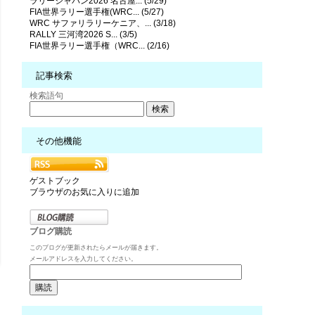
ラリージャパン2026 名古屋... (5/29)
FIA世界ラリー選手権(WRC... (5/27)
WRC サファリラリーケニア、... (3/18)
RALLY 三河湾2026 S... (3/5)
FIA世界ラリー選手権（WRC... (2/16)
記事検索
検索語句
その他機能
ゲストブック
ブラウザのお気に入りに追加
ブログ購読
このブログが更新されたらメールが届きます。
メールアドレスを入力してください。