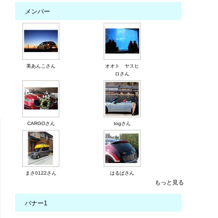
メンバー
美あんこさん
オオト ヤスヒ
ロさん
CARGOさん
togさん
まさ0122さん
はるぱさん
もっと見る
バナー1