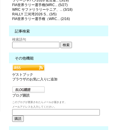
ラリージャパン2026 名古屋... (5/29)
FIA世界ラリー選手権(WRC... (5/27)
WRC サファリラリーケニア、... (3/18)
RALLY 三河湾2026 S... (3/5)
FIA世界ラリー選手権（WRC... (2/16)
記事検索
検索語句
その他機能
ゲストブック
ブラウザのお気に入りに追加
ブログ購読
このブログが更新されたらメールが届きます。
メールアドレスを入力してください。