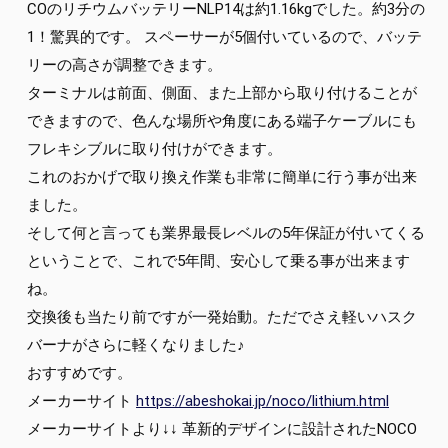
COのリチウムバッテリーNLP14は約1.16kgでした。約3分の
1！驚異的です。 スペーサーが5個付いているので、バッテ
リーの高さが調整できます。
ターミナルは前面、側面、また上部から取り付けることが
できますので、色んな場所や角度にある端子ケーブルにも
フレキシブルに取り付けができます。
これのおかげで取り換え作業も非常に簡単に行う事が出来
ました。
そして何と言っても業界最長レベルの5年保証が付いてくる
ということで、これで5年間、安心して乗る事が出来ます
ね。
交換後も当たり前ですが一発始動。ただでさえ軽いハスク
バーナがさらに軽くなりました♪
おすすめです。
メーカーサイト
https://abeshokai.jp/noco/lithium.html
メーカーサイトより↓↓ 革新的デザインに設計されたNOCO