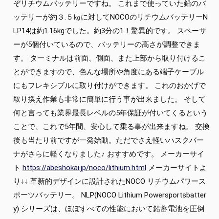
ぞリチウムバッテリーですね。 これまで使っていた鉛のバ
ッテリーが約３.５㎏に対してNOCOのリチウムバッテリーN
LP14は約1.16kgでした。約3分の1！驚異的です。 スペーサ
ーが5個付いているので、バッテリーの高さが調整できま
す。 ターミナルは前面、側面、また上部から取り付けるこ
とができますので、色んな場所や角度にある端子ケーブル
にもフレキシブルに取り付けができます。 これのおかげで
取り換え作業も非常に簡単に行う事が出来ました。 そして
何と言っても業界最長レベルの5年保証が付いてくるという
ことで、これで5年間、安心して乗る事が出来ますね。 交換
後も当たり前ですが一発始動。ただでさえ軽いハスクバー
ナがさらに軽くなりました♪ おすすめです。 メーカーサイ
ト
https://abeshokai.jp/noco/lithium.html
メーカーサイトよ
り↓↓ 革新的デザインに設計されたNOCO リチウムパワース
ポーツバッテリー。 NLP(NOCO Lithium Powersportsbatter
y) シリーズは、ほぼすべての性能において鉛蓄電池を圧倒