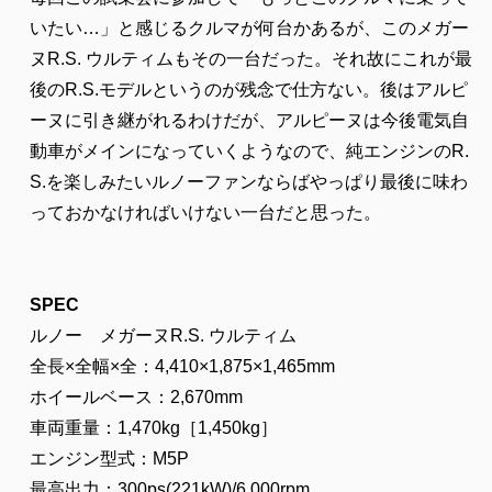
いたい…」と感じるクルマが何台かあるが、このメガー
ヌR.S. ウルティムもその一台だった。それ故にこれが最
後のR.S.モデルというのが残念で仕方ない。後はアルピ
ーヌに引き継がれるわけだが、アルピーヌは今後電気自
動車がメインになっていくようなので、純エンジンのR.
S.を楽しみたいルノーファンならばやっぱり最後に味わ
っておかなければいけない一台だと思った。
SPEC
ルノー メガーヌR.S. ウルティム
全長×全幅×全：4,410×1,875×1,465mm
ホイールベース：2,670mm
車両重量：1,470kg［1,450kg］
エンジン型式：
M5P
最高出力：300ps(221kW)/6,000rpm