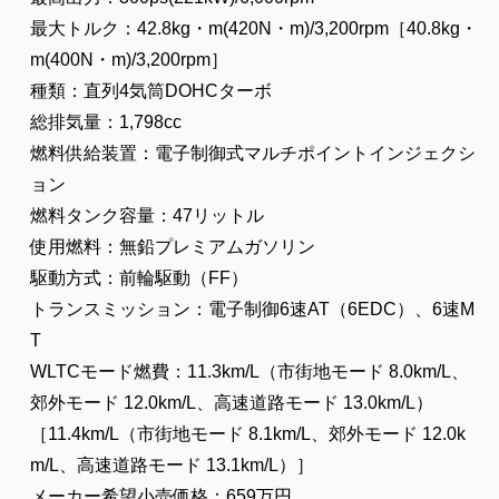
最大トルク：42.8kg・m(420N・m)/3,200rpm［40.8kg・
m(400N・m)/3,200rpm］
種類：直列4気筒DOHCターボ
総排気量：1,798cc
燃料供給装置：電子制御式マルチポイントインジェクシ
ョン
燃料タンク容量：47リットル
使用燃料：無鉛プレミアムガソリン
駆動方式：前輪駆動（FF）
トランスミッション：電子制御6速AT（6EDC）、6速M
T
WLTCモード燃費：11.3km/L（市街地モード 8.0km/L、
郊外モード 12.0km/L、高速道路モード 13.0km/L）
［11.4km/L（市街地モード 8.1km/L、郊外モード 12.0k
m/L、高速道路モード 13.1km/L）］
メーカー希望小売価格：659万円