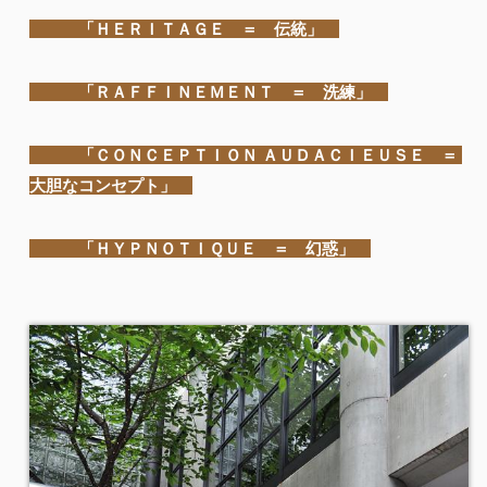
「ＨＥＲＩＴＡＧＥ ＝ 伝統」
「ＲＡＦＦＩＮＥＭＥＮＴ ＝ 洗練」
「ＣＯＮＣＥＰＴＩＯＮ ＡＵＤＡＣＩＥＵＳＥ ＝
大胆なコンセプト」
「ＨＹＰＮＯＴＩＱＵＥ ＝ 幻惑」