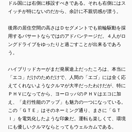
ドル国には右側に移設すべきである。それも右側にはス
イッチが特にないのだから、余計に不親切感が漂う。
後席の居住空間の高さはＤセグメントでも前輪駆動を採
用するパサートならではのアドバンテージだ。４人がロ
ングドライブをゆったりと過ごすことが出来るであろ
う。
ハイブリッドカーがまだ発展途上だったころは、本当に
「エコ」だけのためだけで、人間の「エゴ」には全く応
えてくれないようなクルマが大半だったわけだが、特に
ＰＨＶになってから、ヨーロッパのＰＨＶはエコに加
え、「走行性能のアップ」も魅力の一つになっている。
この「ＧＴＥ」はそのネーミング通り、まさに「ＧＴ
Ｉ」を電気化したような印象だ。運転も楽しくて、環境
にも優しいクルマならとってもウェルカムである。