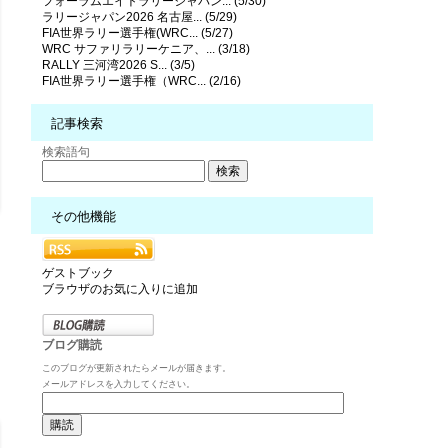
フォーラムエイトラリージャパン... (5/30)
ラリージャパン2026 名古屋... (5/29)
FIA世界ラリー選手権(WRC... (5/27)
WRC サファリラリーケニア、... (3/18)
RALLY 三河湾2026 S... (3/5)
FIA世界ラリー選手権（WRC... (2/16)
記事検索
検索語句
その他機能
ゲストブック
ブラウザのお気に入りに追加
ブログ購読
このブログが更新されたらメールが届きます。
メールアドレスを入力してください。