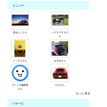
メンバー
美あんこさん
ハクナマタタさ
ん
い～さんさん
はるぱさん
カーくる編集部
たかさん
さん
もっと見る
バナー1