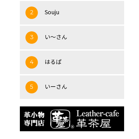
Souju
2
い～さん
3
はるぱ
4
いーさん
5