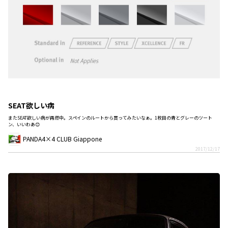
SEAT欲しい病
またSEAT欲しい病が再燃中。スペインのルートから買ってみたいなぁ。1枚目の青とグレーのツート
ン、いいわあ😊
PANDA4×4 CLUB Giappone
2017/12/17