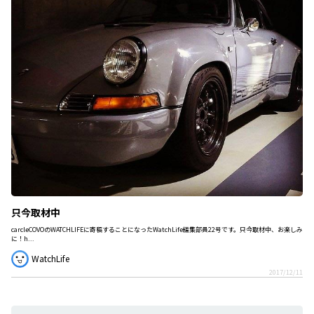
只今取材中
carcleCOVOのWATCHLIFEに寄稿することになったWatchLife編集部員22号です。只今取材中、お楽しみ
に！h...
WatchLife
2017/12/11