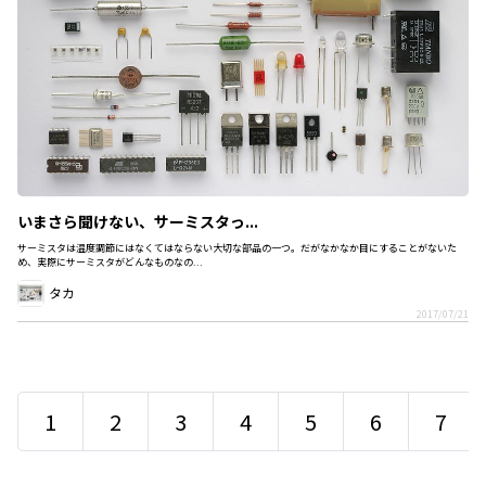
いまさら聞けない、サーミスタっ...
サーミスタは温度調節にはなくてはならない大切な部品の一つ。だがなかなか目にすることがないた
め、実際にサーミスタがどんなものなの...
タカ
2017/07/21
1
2
3
4
5
6
7