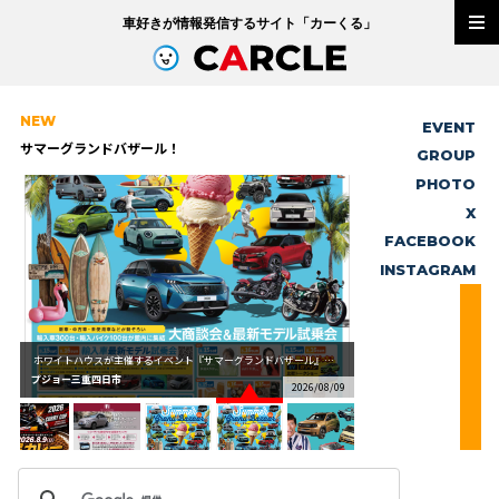
車好きが情報発信するサイト「
カーくる
」
NEW
EVENT
サマーグランドバザール！
GROUP
PHOTO
X
FACEBOOK
INSTAGRAM
ホワイトハウスが主催するイベント『サマーグランドバザール』をオートプラネットにて開催いたします！日...
プジョー三重四日市
/09
2026/08/09