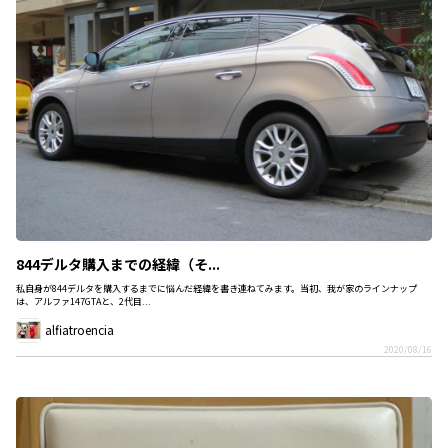
844デルタ購入までの経緯（そ...
私自身が844デルタを購入するまでに悩んだ経緯を書き連ねてみます。当初、我が家のラインナップ
は、アルファ147GTAと、2代目...
alfiatroencia
2020/08/16