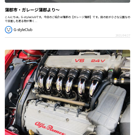
蒲郡市・ガレージ蒲郡より～
こんにちは。G-styleclubです。今日のご紹介は蒲郡の【ガレージ蒲郡】です。目の前が小さな公園なの
で日差しを遮る物が無く...
G-styleClub
2021/04/27