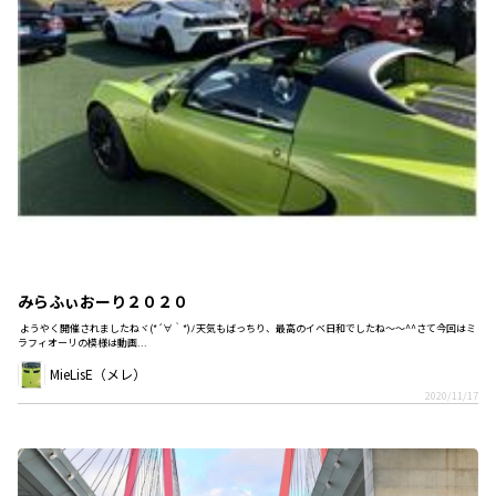
みらふぃおーり２０２０
ようやく開催されましたねヾ(*´∀｀*)ﾉ天気もばっちり、最高のイベ日和でしたね～～^^さて今回はミ
ラフィオーリの模様は動画...
MieLisE（メレ）
2020/11/17