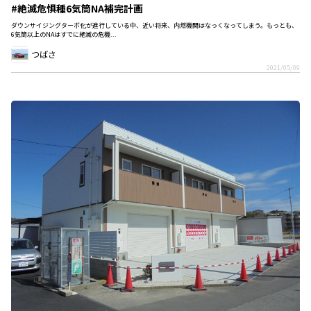
#絶滅危惧種6気筒NA補完計画
ダウンサイジングターボ化が進行している中、近い将来、内燃機関はなっくなってしまう。もっとも、
6気筒以上のNAはすでに絶滅の危機...
つばさ
2021/05/09