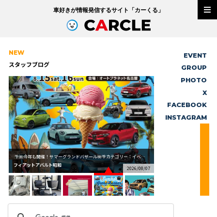
車好きが情報発信するサイト「
カーくる
」
NEW
EVENT
スタッフブログ
GROUP
PHOTO
X
FACEBOOK
INSTAGRAM
🌴🌺今年も開催！サマーグランドバザール🌺🌴カテゴリー：イベント[2026/08/06] ...
フィアットアバルト昭和
/07
2026/08/07