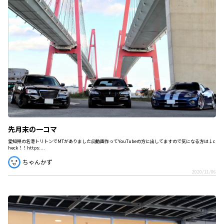
先月末の一コマ
愛知県の名港トリトンでMTがありました🤗動画作ってYouTubeの方に出してますので気になる方は↓c
heck！！https:...
ちゃんかず
2020/11/06