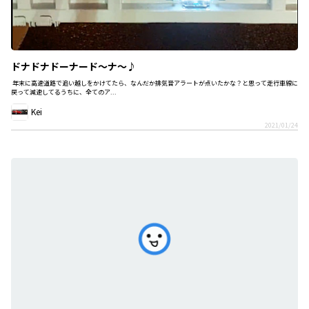
ドナドナドーナード〜ナ〜♪
年末に高速道路で追い越しをかけてたら、なんだか排気音アラートが点いたかな？と思って走行車線に
戻って減速してるうちに、全てのア...
Kei
2021/01/24