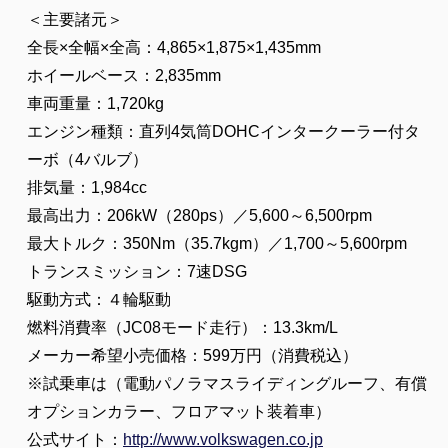
＜主要諸元＞
全長×全幅×全高：4,865×1,875×1,435mm
ホイールベース：2,835mm
車両重量：1,720kg
エンジン種類：直列4気筒DOHCインタークーラー付タ
ーボ（4バルブ）
排気量：1,984cc
最高出力：206kW（280ps）／5,600～6,500rpm
最大トルク：350Nm（35.7kgm）／1,700～5,600rpm
トランスミッション：7速DSG
駆動方式：４輪駆動
燃料消費率（JC08モード走行）：13.3km/L
メーカー希望小売価格：599万円（消費税込）
※試乗車は（電動パノラマスライディングルーフ、有償
オプションカラー、フロアマット装着車）
公式サイト：
http://www.volkswagen.co.jp