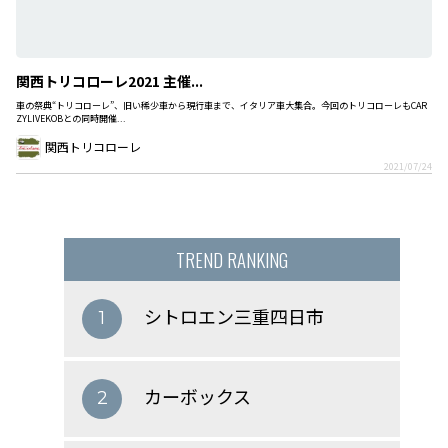
関西トリコローレ2021 主催...
車の祭典“トリコローレ”、旧い稀少車から現行車まで、イタリア車大集合。今回のトリコローレもCAR
ZYLIVEKOBとの同時開催...
関西トリコローレ
2021/07/24
TREND RANKING
シトロエン三重四日市
1
カーボックス
2