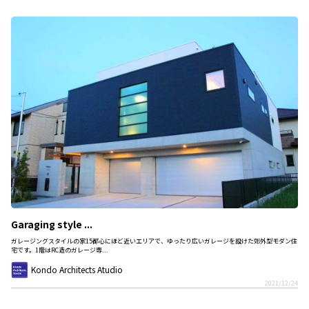
Garaging style ...
ガレージングスタイルの家15都心にほど近いエリアで、ゆったり広いガレージを設けた郊外型モダン住
宅です。1階はRC造のガレージ専...
Kondo Architects Atudio
2021/12/24