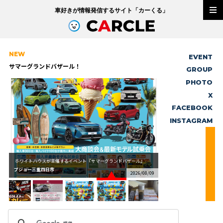
車好きが情報発信するサイト「
カーくる
」
NEW
EVENT
サマーグランドバザール！
GROUP
PHOTO
X
FACEBOOK
INSTAGRAM
ホワイトハウスが主催するイベント『サマーグランドバザール』をオートプラネットにて開催いたします！日...
プジョー三重四日市
/09
2026/08/09