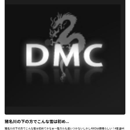
猪名川の下の方でこんな雪は初め...
猪名川の下の方でこんな雪は初めてかなぁ〜塩カルも追いつかないしかし4WDは素晴らしい！#雪道#4