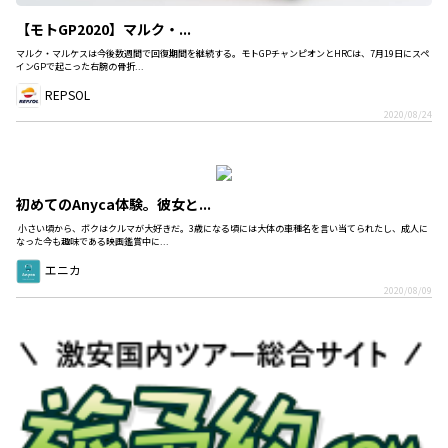
【モトGP2020】マルク・...
マルク・マルケスは今後数週間で回復期間を継続する。モトGPチャンピオンとHRCは、7月19日にスペ
インGPで起こった右腕の骨折...
REPSOL
2020/08/24
初めてのAnyca体験。彼女と...
小さい頃から、ボクはクルマが大好きだ。3歳になる頃には大体の車種名を言い当てられたし、成人に
なった今も趣味である映画鑑賞中に...
エニカ
2020/08/09