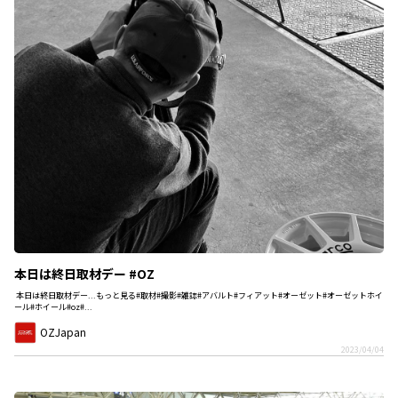
本日は終日取材デー #OZ
本日は終日取材デー...もっと見る#取材#撮影#雑誌#アバルト#フィアット#オーゼット#オーゼットホイ
ール#ホイール#oz#...
OZJapan
2023/04/04