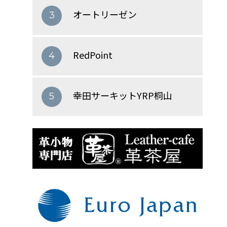
オートリーゼン
3
RedPoint
4
幸田サーキットYRP桐山
5