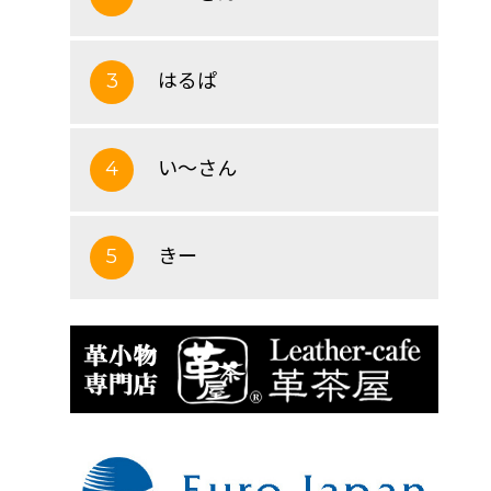
はるぱ
3
い～さん
4
きー
5