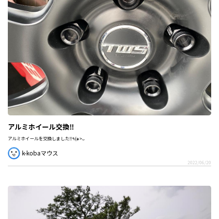
アルミホイール交換‼️
アルミホイールを交換しました‼️٩(๑>ᴗ
k-kobaマウス
2022/06/20