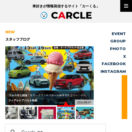
車好きが情報発信するサイト「
カーくる
」
NEW
EVENT
スタッフブログ
GROUP
PHOTO
X
FACEBOOK
INSTAGRAM
🌴🌺今年も開催！サマーグランドバザール🌺🌴カテゴリー：イベント[2026/08/06] ...
フィアットアバルト昭和
/07
2026/08/07