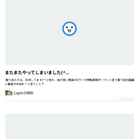
またまたやってしまいました(^...
取り合えずは、生存してます(^^♪何か、我が家ご用達のDラーが移転新築オープンと言う事で旧の店舗
に最後のお別れ？と言うことで...
Lupin348th
2021/12/04