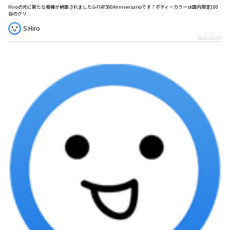
Hiroの元に新たな相棒が納車されました🥳FIAT500Anniversarioです！ボディーカラーは国内限定100
台のグリ...
S Hiro
2022/02/03