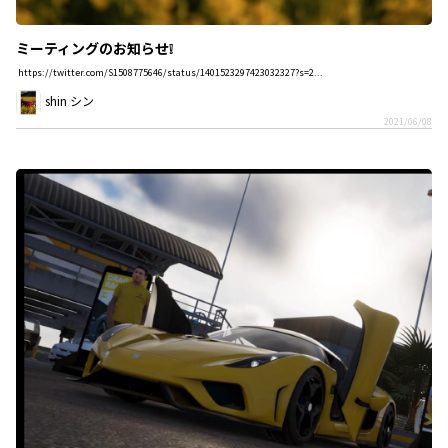
ミーティングのお知らせ❕
https://twitter.com/S1508775646/status/1401523297423032327?s=2...
shin シン
2021/06/08