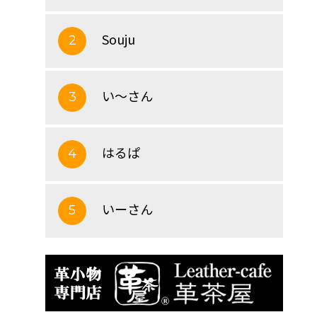
Souju
2
い～さん
3
はるぱ
4
いーさん
5