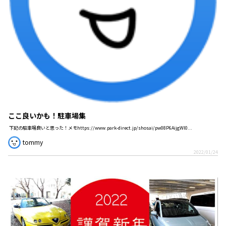
ここ良いかも！駐車場集
下記の駐車場良いと思った！メモhttps://www.park-direct.jp/shosai/pw08P6AijgWl0...
tommy
2022/01/24