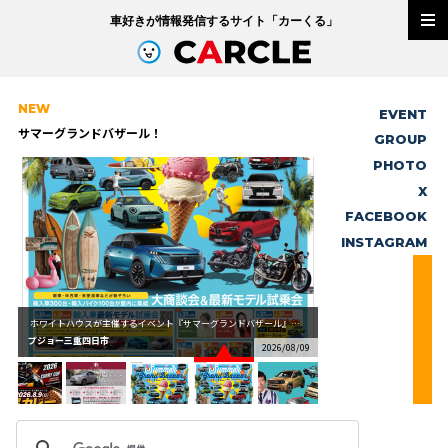
車好きが情報発信するサイト「
カーくる
」
NEW
EVENT
サマーグランドバザール！
GROUP
PHOTO
X
FACEBOOK
INSTAGRAM
ホワイトハウスが主催するイベント『サマーグランドバザール』をオートプラネットにて開催いたします！日...
プジョー三重四日市
/09
2026/08/09