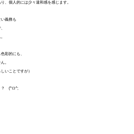
あり、個人的には少々違和感を感じます。
ない義務も
で、
ん。
も色彩的にも、
せん。
らしいことですが）
 (^ロ^;ゞ