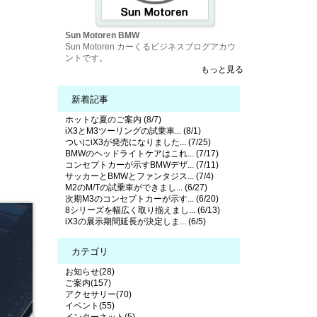
Sun Motoren BMW
Sun Motoren カーくるビジネスブログアカウ
ントです。
もっと見る
新着記事
ホットな夏のご案内 (8/7)
iX3とM3ツーリングの試乗車... (8/1)
ついにiX3が発売になりました... (7/25)
BMWのヘッドライトケアはこれ... (7/17)
コンセプトカーが示すBMWデザ... (7/11)
サッカーとBMWとファンタジス... (7/4)
M2のM/Tの試乗車ができまし... (6/27)
次期M3のコンセプトカーが示す... (6/20)
8シリーズを幅広く取り揃えまし... (6/13)
iX3の展示期間延長が決定しま... (6/5)
カテゴリ
お知らせ(28)
ご案内(157)
アクセサリー(70)
イベント(55)
インターネット(5)