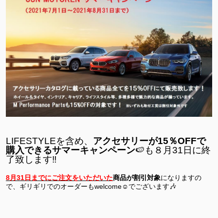
LIFESTYLE
を含め、
アクセサリーが
15
％
OFF
で
購入できるサマーキャンペーン
🍉
も
８月
31
日に終
了致します
‼
8
月
31
日までにご注文をいただいた
商品が割引対象
になりますの
で、ギリギリでのオーダーも
welcome
☺
でございます
🎶