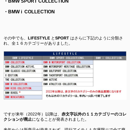
・
BMW SPORT COLLECTION
・
BMW
i
COLLECTION
その中でも、
LIFESTYLE
と
SPORT
はさらに下記のように分類さ
れ、全１６カテゴリーがありました。
ですが来年（
2022
年）以降は、
赤文字以外の１１
カテゴリー
のコレ
クション
が廃止
になることが発表されました。
来年からは新商品が発表されず、現行アイテムも在庫限りで全て廃