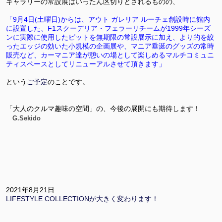
ギャラリーの常設展はいったん区切りとされるものの、
「9月4日(土曜日)からは、アウト ガレリア ルーチェ創設時に館内
に設置した、F1スクーデリア・フェラーリチームが1999年シーズ
ンに実際に使用したピットを無期限の常設展示に加え、より的を絞
ったエッジの効いた小規模の企画展や、マニア垂涎のグッズの常時
販売など、カーマニア達が憩いの場として楽しめるマルチコミュニ
ティスペースとしてリニューアルさせて頂きます」
という
ご予定
のことです。
「大人のクルマ趣味の空間」の、今後の展開にも期待します！
G.Sekido
2021年8月21日
LIFESTYLE COLLECTIONが大きく変わります！