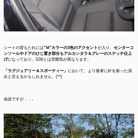
シートの背もたれには
"Ｍ"カラーの3色のアクセント
が入り、
センターコ
ンソールやドアのひじ置き部分もアルカンタラ＆グレーのステッチ仕上
げ
になっており、528iとは雰囲気が異なります。
「ラグジュアリー＆スポーティー」
において、より後者に針を振った演
出と言えるかもしれません。(^^)
余談ですが．．。