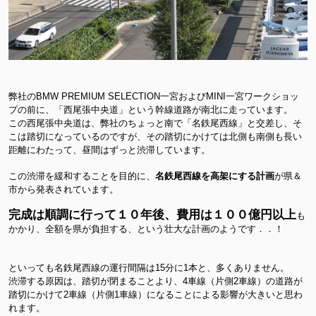
弊社のBMW PREMIUM SELECTION一宮およびMINI一宮ワークショッ
プの前に、「西尾張中央道」という幹線道路が南北に走っています。
この西尾張中央道は、弊社のちょっと南で「名鉄尾西線」と交差し、そ
こは踏切になっているのですが、その踏切にかけては北側も南側も長い
距離にわたって、昼間はずっと渋滞しています。
この渋滞を緩和することを目的に、
名鉄尾西線を高架にする計画
が県＆
市から発表されています。
完成は順調に行って１０年後、費用は１００億円以上
も
かかり、全額を県が負担する、という壮大な計画のようです．．！
といっても名鉄尾西線の運行間隔は15分に1本と、多くありません。
渋滞する原因は、踏切が閉まることより、4車線（片側2車線）の道路が
踏切にかけて2車線（片側1車線）になることによる影響が大きいと思わ
れます。