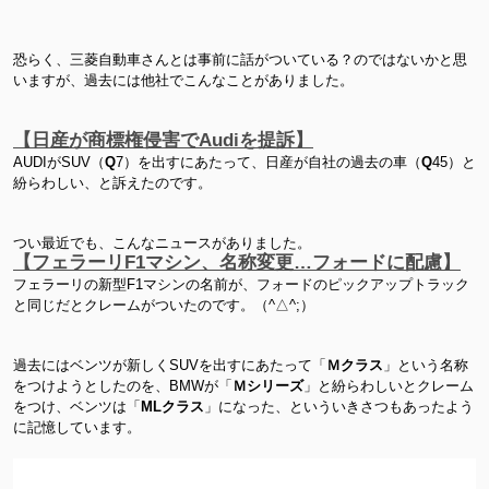
恐らく、三菱自動車さんとは事前に話がついている？のではないかと思
いますが、過去には他社でこんなことがありました。
【日産が商標権侵害でAudiを提訴】
AUDIがSUV（
Q
7）を出すにあたって、日産が自社の過去の車（
Q
45）と
紛らわしい、と訴えたのです。
つい最近でも、こんなニュースがありました。
【フェラーリF1マシン、名称変更…フォードに配慮】
フェラーリの新型F1マシンの名前が、フォードのピックアップトラック
と同じだとクレームがついたのです。（^△^;）
過去にはベンツが新しくSUVを出すにあたって「
Ｍクラス
」という名称
をつけようとしたのを、BMWが「
Ｍシリーズ
」と紛らわしいとクレーム
をつけ、ベンツは「
MLクラス
」になった、といういきさつもあったよう
に記憶しています。