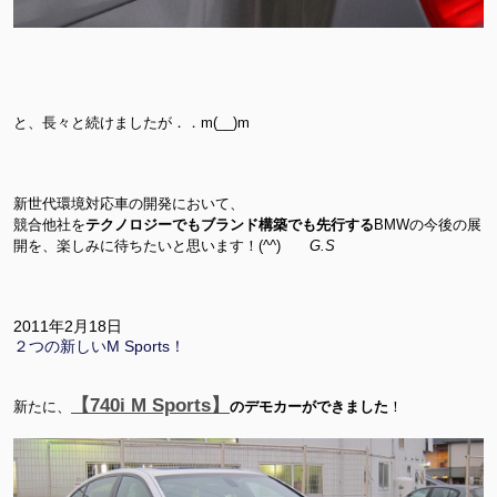
と、長々と続けましたが．．m(__)m
新世代環境対応車の開発において、
競合他社を
テクノロジーでもブランド構築でも先行する
BMWの今後の展
開を、楽しみに待ちたいと思います！(^^)
G.S
2011年2月18日
２つの新しいM Sports！
【740i M Sports】
新たに、
のデモカーができました
！