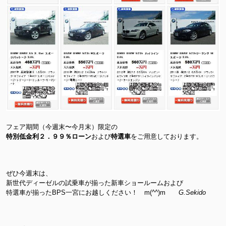
フェア期間（今週末〜今月末）限定の
特別低金利２．９９％ローン
および
特選車
をご用意しております。
ぜひ今週末は、
新世代ディーゼルの試乗車が揃った新車ショールームおよび
特選車が揃ったBPS一宮にお越しください！ m(^^)m
G.Sekido