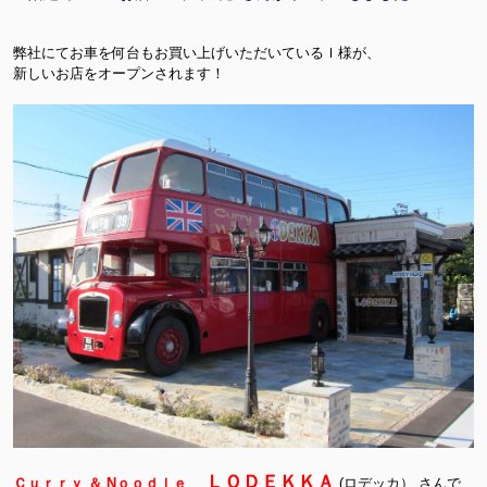
弊社にてお車を何台もお買い上げいただいているＩ様が、
新しいお店をオープンされます！
ＬＯＤＥＫＫＡ
Ｃｕｒｒｙ ＆ Nｏｏｄｌｅ
(ロデッカ） さんで