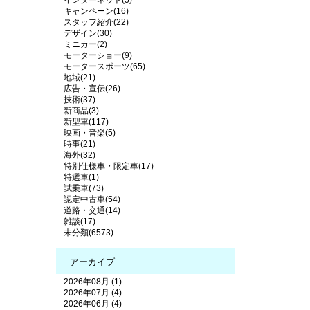
キャンペーン(16)
スタッフ紹介(22)
デザイン(30)
ミニカー(2)
モーターショー(9)
モータースポーツ(65)
地域(21)
広告・宣伝(26)
技術(37)
新商品(3)
新型車(117)
映画・音楽(5)
時事(21)
海外(32)
特別仕様車・限定車(17)
特選車(1)
試乗車(73)
認定中古車(54)
道路・交通(14)
雑談(17)
未分類(6573)
アーカイブ
2026年08月 (1)
2026年07月 (4)
2026年06月 (4)