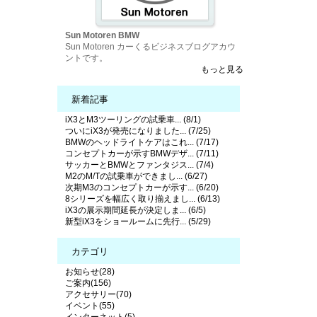
Sun Motoren BMW
Sun Motoren カーくるビジネスブログアカウ
ントです。
もっと見る
新着記事
iX3とM3ツーリングの試乗車... (8/1)
ついにiX3が発売になりました... (7/25)
BMWのヘッドライトケアはこれ... (7/17)
コンセプトカーが示すBMWデザ... (7/11)
サッカーとBMWとファンタジス... (7/4)
M2のM/Tの試乗車ができまし... (6/27)
次期M3のコンセプトカーが示す... (6/20)
8シリーズを幅広く取り揃えまし... (6/13)
iX3の展示期間延長が決定しま... (6/5)
新型iX3をショールームに先行... (5/29)
カテゴリ
お知らせ(28)
ご案内(156)
アクセサリー(70)
イベント(55)
インターネット(5)