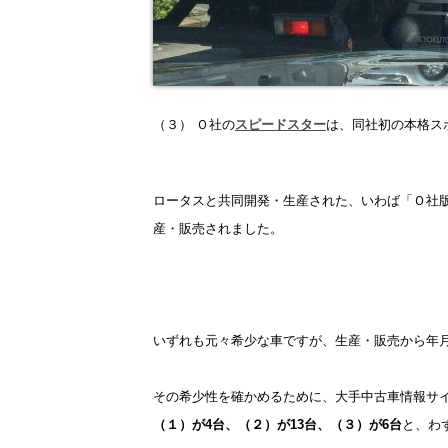
（３） Ｏ社の
スピードスター
は、同社初の本格ス
ロータスと共同開発・生産された、いわば「Ｏ社
産・販売されました。
いずれも元々希少な車ですが、生産・販売から年
その希少性を確かめるために、大手中古車情報サ
（１）が4台、（２）が13台、（３）が6台
と、わ