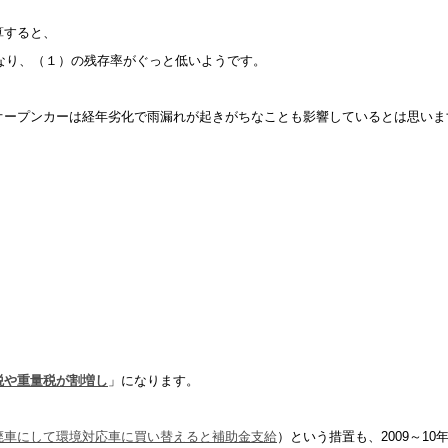
算すると、
なり、（１）の残存率がぐっと低いようです。
オープンカーは経年劣化で雨漏れが起きがちなことも影響しているとは思いま
税や重量税が割増し
」になります。
廃車にして環境対応車に買い替えると補助金支給
）という措置も、2009～10