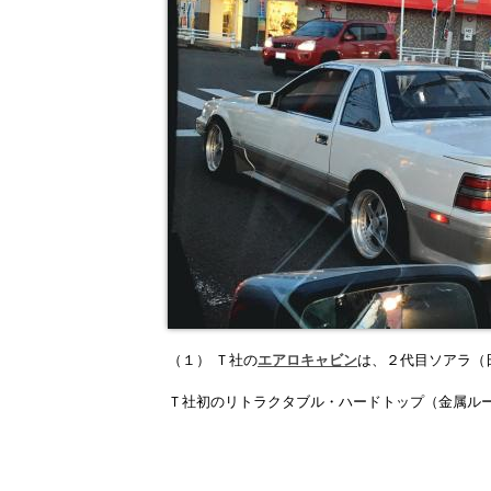
（１） Ｔ社の
エアロキャビン
は、
２代目ソアラ（
Ｔ社初のリトラクタブル・ハ
ードトップ（金属ル