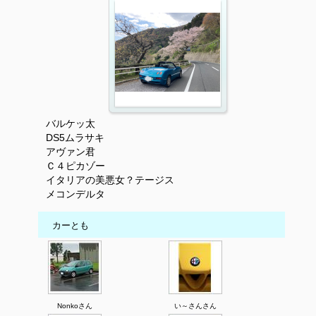
バルケッ太
DS5ムラサキ
アヴァン君
Ｃ４ピカゾー
イタリアの美悪女？テージス
メコンデルタ
カーとも
Nonkoさん
い～さんさん