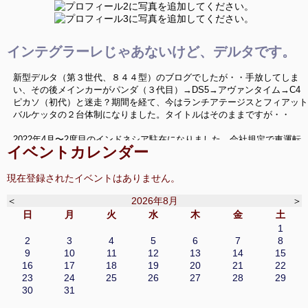
インテグラーレじゃあないけど、デルタです。
新型デルタ（第３世代、８４４型）のブログでしたが・・手放してしま
い、その後メインカーがパンダ（３代目）→DS5→アヴァンタイム→C4
ピカソ（初代）と迷走？期間を経て、今はランチアテージスとフィアット
バルケッタの２台体制になりました。タイトルはそのままですが・・
2022年4月〜2度目のインドネシア駐在になりました。会社規定で車運転
イベントカレンダー
禁止という環境の中、なんとか車活が出来ないか、色々と模索していきた
いと思います。いつか帰国した時にはまた変態車を飼うぞ〜
現在登録されたイベントはありません。
ニューデルタ、Ｃ４ピカソ、バルケッタネタ以外に、海外のクルマ、珍し
＜
2026年8月
＞
い中古車、ミニカー（1/43）、シリーズネタ等でお送りしてます。
日
月
火
水
木
金
土
1
2
3
4
5
6
7
8
9
10
11
12
13
14
15
16
17
18
19
20
21
22
23
24
25
26
27
28
29
30
31