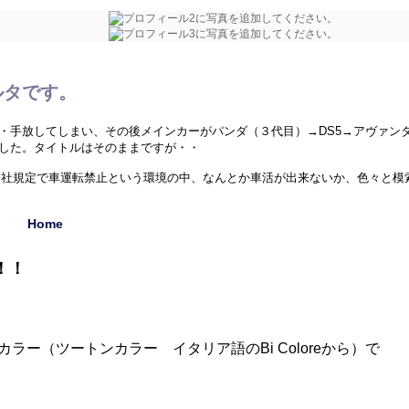
ルタです。
・手放してしまい、その後メインカーがパンダ（３代目）→DS5→アヴァン
した。タイトルはそのままですが・・
た。会社規定で車運転禁止という環境の中、なんとか車活が出来ないか、色々と
Home
外のクルマ、珍しい中古車、ミニカー（1/43）、シリーズネタ等でお送りし
！！
ー（ツートンカラー イタリア語のBi Coloreから）で