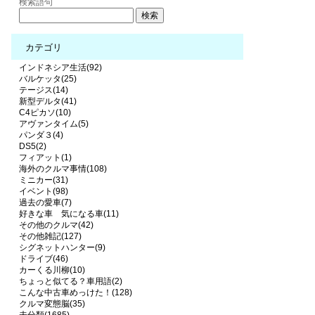
検索語句
カテゴリ
インドネシア生活(92)
バルケッタ(25)
テージス(14)
新型デルタ(41)
C4ピカソ(10)
アヴァンタイム(5)
パンダ３(4)
DS5(2)
フィアット(1)
海外のクルマ事情(108)
ミニカー(31)
イベント(98)
過去の愛車(7)
好きな車 気になる車(11)
その他のクルマ(42)
その他雑記(127)
シグネットハンター(9)
ドライブ(46)
カーくる川柳(10)
ちょっと似てる？車用語(2)
こんな中古車めっけた！(128)
クルマ変態脳(35)