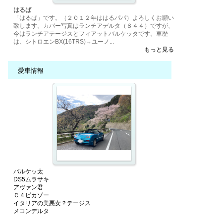
はるぱ
「はるぱ」です。（２０１２年ははるパパ）よろしくお願い
致します。カバー写真はランチアデルタ（８４４）ですが、
今はランチアテージスとフィアットバルケッタです。車歴
は、シトロエンBX(16TRS)→ユーノ...
もっと見る
愛車情報
バルケッ太
DS5ムラサキ
アヴァン君
Ｃ４ピカゾー
イタリアの美悪女？テージス
メコンデルタ