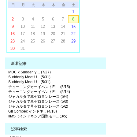
日
月
火
水
木
金
土
1
2
3
4
5
6
7
8
9
10
11
12
13
14
15
16
17
18
19
20
21
22
23
24
25
26
27
28
29
30
31
新着記事
MDC x Suddenly ... (7/27)
Suddenly Meet U... (5/31)
Suddenly Meet U... (5/31)
チューニングカーイベントEli... (5/15)
チューニングカーイベントEli... (5/14)
ジャカルタで草ゼロヨンレース (5/4)
ジャカルタで草ゼロヨンレース (5/3)
ジャカルタで草ゼロヨンレース (5/2)
GII Combec インドネ... (4/18)
IIMS（インドネシア国際モー... (3/5)
記事検索