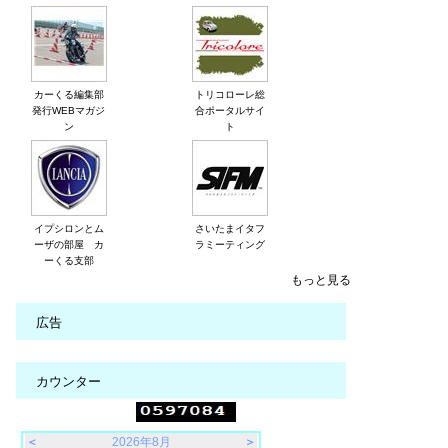
カーくる編集部
トリコローレ総
発行WEBマガジ
合ポータルサイ
ン
ト
イプシロンとム
さいたまイタフ
ーザの部屋 カ
ラミーティング
ーくる支部
もっと見る
広告
カウンター
＜
2026年8月
＞