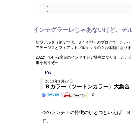
インテグラーレじゃあないけど、デ
新型デルタ（第３世代、８４４型）のブログでしたが・
アテージスとフィアットバルケッタの２台体制になりま
2022年4月〜2度目のインドネシア駐在になりまし
車を飼うぞ〜
Prv
ニューデルタ、Ｃ４ピカソ、バルケッタネタ以外に、海
2013年1月27日
Ｂカラー（ツートンカラー）大集合
6
今のランチアの特徴のひとつといえば、Ｂカラ
す。