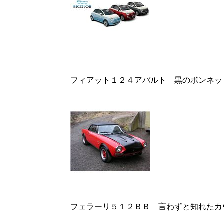
フィアット１２４アバルト 黒のボンネッ
フェラーリ５１２ＢＢ 言わずと知れたカ