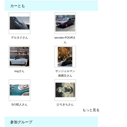
カーとも
デルタクさん
wonder-FOURさ
ん
togさん
サンジェルマン
画廊主さん
Sの怪人さん
ひろきちさん
もっと見る
参加グループ