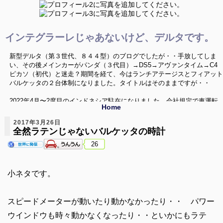
インテグラーレじゃあないけど、デルタです。
新型デルタ（第３世代、８４４型）のブログでしたが・・手放してしま
い、その後メインカーがパンダ（３代目）→DS5→アヴァンタイム→C4
ピカソ（初代）と迷走？期間を経て、今はランチアテージスとフィアット
バルケッタの２台体制になりました。タイトルはそのままですが・・
2022年4月〜2度目のインドネシア駐在になりました。会社規定で車運転
Home
禁止という環境の中、なんとか車活が出来ないか、色々と模索していきた
いと思います。いつか帰国した時にはまた変態車を飼うぞ〜
2017年3月26日
全然ラテンじゃないバルケッタの時計
ニューデルタ、Ｃ４ピカソ、バルケッタネタ以外に、海外のクルマ、珍し
26
い中古車、ミニカー（1/43）、シリーズネタ等でお送りしてます。
小ネタです。
スピードメーターが動いたり動かなかったり・・ パワー
ウインドウも時々動かなくなったり・・といかにもラテ