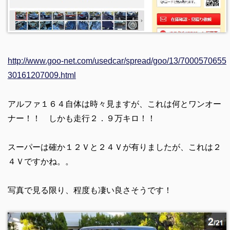
http://www.goo-net.com/usedcar/spread/goo/13/7000570655
30161207009.html
アルファ１６４自体は時々見ますが、これは何とワンオー
ナー！！ しかも走行２．９万キロ！！
スーパーは確か１２Ｖと２４Ｖが有りましたが、これは２
４Ｖですかね。。
写真で見る限り、程度も凄い良さそうです！